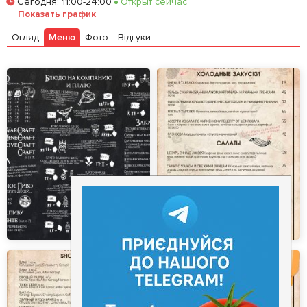
Сегодня
:
11:00-24:00
Открыт сейчас
Залишити відгук
У закладки
Показать график
Огляд
Меню
Фото
Відгуки