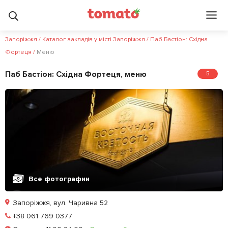
Запоріжжя
/
Каталог закладів у місті Запоріжжя
/
Паб Бастіон: Східна
Фортеця
/
Меню
Паб Бастіон: Східна Фортеця, меню
5
Все фотографии
Запоріжжя, вул. Чаривна 52
Позвонить
+38 061 769 0377