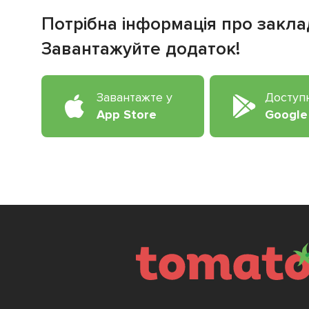
Потрібна інформація про закла
Завантажуйте додаток!
Завантажте у
Доступ
App Store
Google