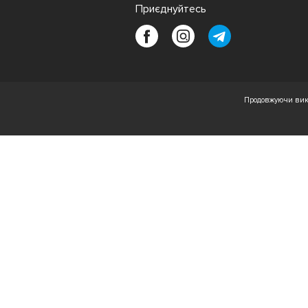
Приєднуйтесь
Продовжуючи вико