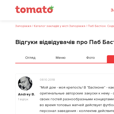
З
Запоріжжя
/
Каталог закладів у місті Запоріжжя
/
Паб Бастіон: Схі
Відгуки відвідувачів про Паб Бас
Огляд
Меню
Фото
08.10.2018
"Мой дом - моя крепость! В "Бастионе" - к
оригинальные авторские закуски к нему -
Andrey B.
своих гостей разнообразными концертами 
1
відгук
во время топовых матчей действует футбол
персонал заведения - коллектив действит