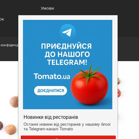
Умови
ок
конфіденційності.