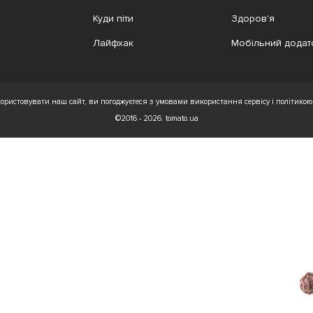
Куди піти
Здоров'я
Лайфхак
Мобільний додат
ристовувати наш сайт, ви погоджуєтеся з умовами використання сервісу і політикою 
©2016 - 2026. tomato.ua