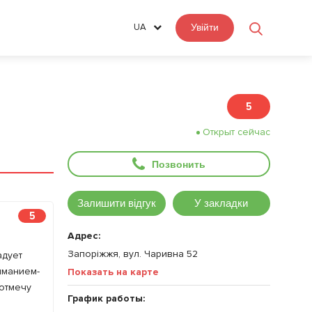
UA
Увійти
5
Открыт сейчас
Позвонить
Залишити відгук
У закладки
5
Адрес:
Запоріжжя, вул. Чаривна 52
адует
иманием-
Показать на карте
 отмечу
График работы: