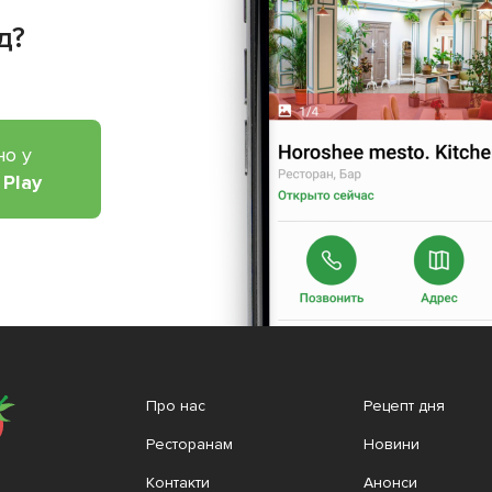
д?
но у
 Play
Про нас
Рецепт дня
Ресторанам
Новини
Контакти
Анонси