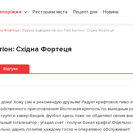
Ресторани міста
Рецепт дня
Новини
апоріжжя
дна Фортеця
/
Відгуки відвідувачів про Паб Бастіон: Східна Фортеця
тіон: Східна Фортеця
Відгуки
ак дома! Хожу сам и рекомендую друзьям! Радует крафтовое пиво и
 собственного приготовления! Восточная крепость по выходным р
групп и кавер-бэндов, футбол здесь тоже не обделяют своим вн
ьный тотализатор - угадал счёт - получи бокал крафта! Отдельно
ельно дарить позитив каждому гостю и оперативно обслуживает!