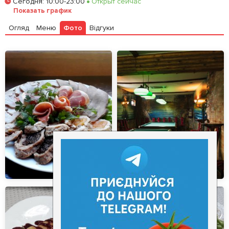
Сегодня
:
10:00-23:00
Открыт сейчас
Залишити відгук
У закладки
Показать график
Огляд
Меню
Фото
Відгуки