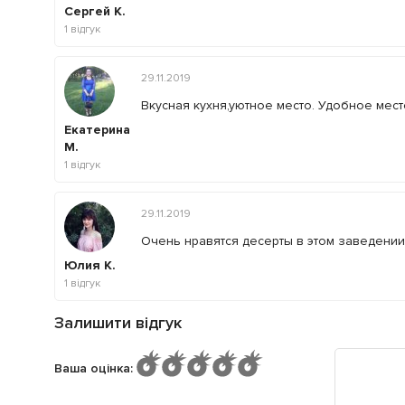
Сергей К.
1
відгук
29.11.2019
Вкусная кухня,уютное место. Удобное мес
Екатерина
М.
1
відгук
29.11.2019
Очень нравятся десерты в этом заведении
Юлия К.
1
відгук
Залишити відгук
Ваша оцінка
: