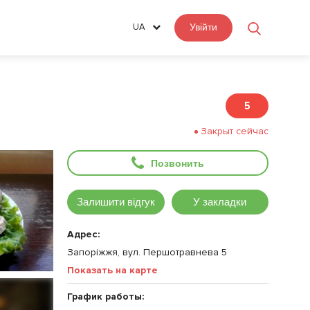
UA
Увійти
5
Закрыт сейчас
Позвонить
Залишити відгук
У закладки
Адрес:
Запоріжжя, вул. Першотравнева 5
Показать на карте
График работы: