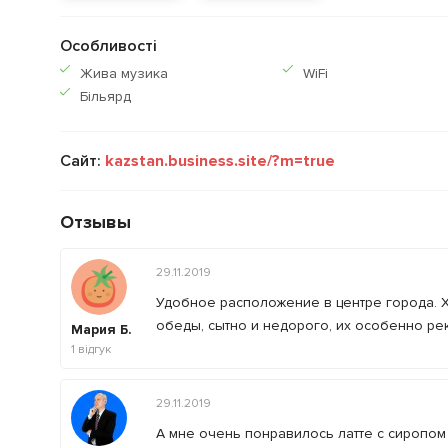
Особливості
Жива музика
WiFi
Більярд
Сайт:
kazstan.business.site/?m=true
Отзывы
29.11.2019
Удобное расположение в центре города.
обеды, сытно и недорого, их особенно ре
Мария Б.
1
відгук
29.11.2019
А мне очень понравилось латте с сиропом