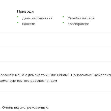
Приводи
День народження
Сімейна вечеря
Банкети
Корпоративи
 Хорошее меню с демократичными ценами. Понравились комплек
комендую тем, кто работает рядом
 . Очень вкусно, рекомендую.