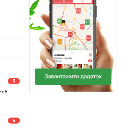
5
сные
5