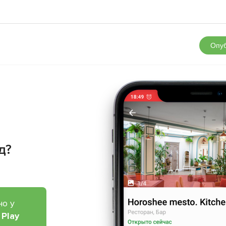
Опуб
д?
но у
 Play