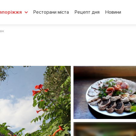
Ресторани міста
Рецепт дня
Новини
апоріжжя
ан