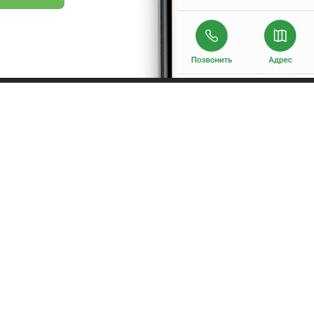
Про нас
Рецепт дня
Ресторанам
Новини
Контакти
Анонси
Куди піти
Здоров'я
Лайфхак
Мобільний додат
ристовувати наш сайт, ви погоджуєтеся з умовами використання сервісу і політикою 
©2016 - 2026. tomato.ua