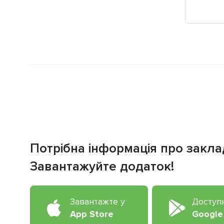
Потрібна інформація про закла
Завантажуйте додаток!
Завантажте у
Доступ
App Store
Google