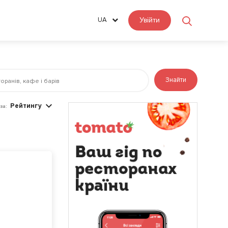
UA
Увійти
Знайти
Рейтингу
за: