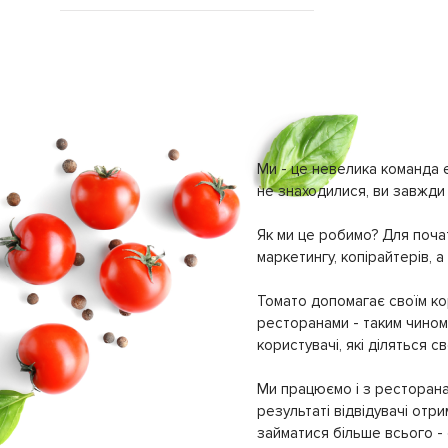
Романтична вечеря
Меню англiйською
(
2
)
(
19
)
Сімейна вечеря
Настільні ігри
(
4
)
(
6
)
Тематичні вечори
Парковка
(
2
)
(
49
)
Приймаються карти American Express
(
4
)
Приймаються кредитнi карти
(
101
)
Сork fee
(
3
)
Ми - це невелика команда е
Сніданок
(
23
)
не знаходилися, ви завжди 
ТВ перегляд спортивних передач
(
14
)
Танцмайданчик
Як ми це робимо? Для почат
(
11
)
маркетингу, копірайтерів, а
Тераса на даху
(
1
)
Шоу-програма
(
9
)
Томато допомагає своїм кор
ресторанами - таким чином 
користувачі, які діляться 
Ми працюємо і з ресторана
результаті відвідувачі отр
займатися більше всього - с