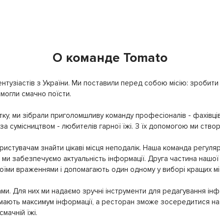
О команде Tomato
нтузіастів з України. Ми поставили перед собою місію: зробити т
могли смачно поїсти.
ку, ми зібрали приголомшливу команду професіоналів - фахівців
 за сумісництвом - любителів гарної їжі. З їх допомогою ми ство
истувачам знайти цікаві місця неподалік. Наша команда регуляр
ми забезпечуємо актуальність інформації. Друга частина нашої 
своїми враженнями і допомагають один одному у виборі кращих мі
ми. Для них ми надаємо зручні інструменти для редагування інф
имають максимум інформації, а ресторан зможе зосередитися на 
мачній їжі.