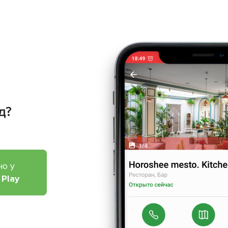
д?
но у
 Play