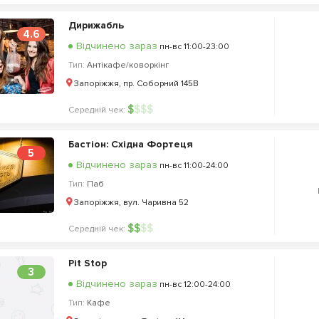
Дирижабль
4.6
Відчинено зараз
пн-вс 11:00-23:00
Тип:
Антікафе/коворкінг
Запоріжжя, пр. Соборний 145В
$
$
$
$
Середній чек:
Бастіон: Східна Фортеця
5
Відчинено зараз
пн-вс 11:00-24:00
Тип:
Паб
Запоріжжя, вул. Чаривна 52
$
$
$
$
Середній чек:
Pit Stop
3
Відчинено зараз
пн-вс 12:00-24:00
Тип:
Кафе