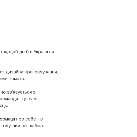
ак, щоб де б в Україні ви
 з дизайну, програмування,
рили Томато.
но зв'язується з
команди - це самі
сць.
ормації про себе - в
тому, чим він любить