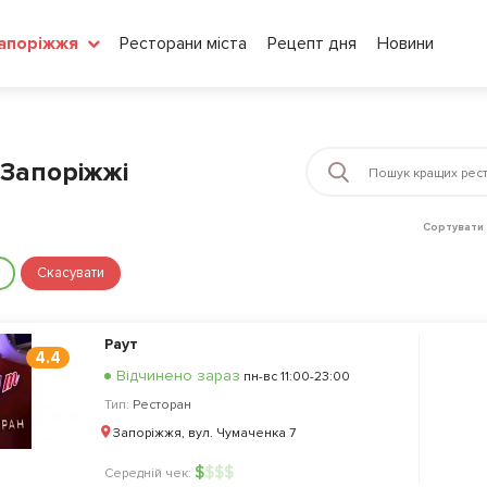
Ресторани міста
Рецепт дня
Новини
апоріжжя
 Запоріжжі
Сортувати 
Скасувати
Раут
4.4
Відчинено зараз
пн-вс 11:00-23:00
Тип:
Ресторан
Запоріжжя, вул. Чумаченка 7
$
$
$
$
Середній чек: