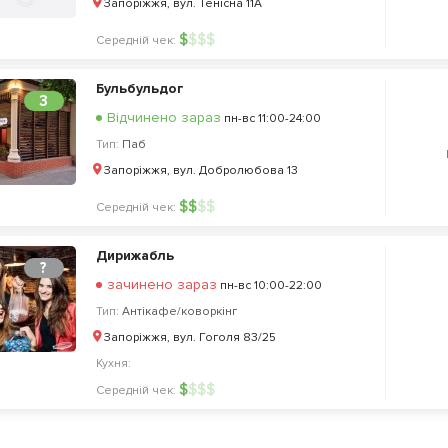
Запоріжжя, вул. Тенісна 11А
$
$
$
$
Середній чек:
Бульбульдог
3
Відчинено зараз
пн-вс 11:00-24:00
Тип:
Паб
Запоріжжя, вул. Добролюбова 13
$
$
$
$
Середній чек:
Дирижабль
?
зачинено зараз
пн-вс 10:00-22:00
Тип:
Антікафе/коворкінг
Запоріжжя, вул. Гоголя 83/25
Кухня:
$
$
$
$
Середній чек: