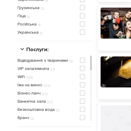
(
4
)
Грузинська
(
2
)
Піца
(
1
)
Російська
(
1
)
Українська
(
1
)
Послуги:
Відвідування з тваринами
(
6
)
VIP зала/кімната
(
12
)
WiFi
(
184
)
Їжа на винос
(
125
)
Бiзнес-ланч
(
20
)
Банкетна зала
(
30
)
Безкоштовна вода
(
2
)
Бранч
(
2
)
Більярд
(
7
)