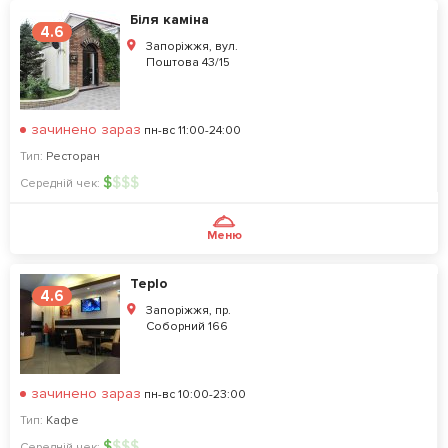
Біля каміна
4.6
Запоріжжя, вул.
Поштова 43/15
зачинено зараз
пн-вс 11:00-24:00
Тип:
Ресторан
$
$
$
$
Середній чек:
Меню
Teplo
4.6
Запоріжжя, пр.
Соборний 166
зачинено зараз
пн-вс 10:00-23:00
Тип:
Кафе
$
$
$
$
Середній чек: