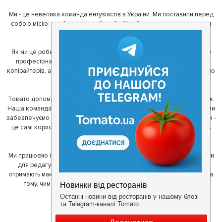
Ми - це невелика команда ентузіастів з України. Ми поставили перед
собою місію: зробити так, щоб де б в Україні ви не знаходилися, ви
завжди могли смачно поїсти.
Як ми це робимо? Для початку, ми зібрали приголомшливу команду
професіоналів - фахівців з дизайну, програмування, маркетингу,
копірайтерів, а за сумісництвом - любителів гарної їжі. З їх допомогою
ми створили Томато.
Томато допомагає своїм користувачам знайти цікаві місця неподалік.
Наша команда регулярно зв'язується з ресторанами - таким чином ми
забезпечуємо актуальність інформації. Друга частина нашої команди -
це самі користувачі, які діляться своїми враженнями і допомагають
один одному у виборі кращих місць.
Ми працюємо і з ресторанами. Для них ми надаємо зручні інструменти
для редагування інформації про себе - в результаті відвідувачі
отримають максимум інформації, а ресторан зможе зосередитися на
тому, чим він любить займатися більше всього - смачній їжі.