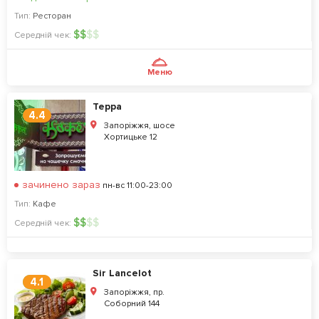
Тип:
Ресторан
$
$
$
$
Середній чек:
Меню
Терра
4.4
Запоріжжя, шосе
Хортицьке 12
зачинено зараз
пн-вс 11:00-23:00
Тип:
Кафе
$
$
$
$
Середній чек:
Sir Lancelot
4.1
Запоріжжя, пр.
Соборний 144