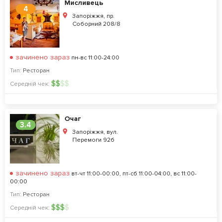
Мисливець
4
Запоріжжя, пр.
Соборний 208/8
зачинено зараз
пн-вс 11:00-24:00
Тип:
Ресторан
$
$
$
$
Середній чек:
Очаг
3.4
Запоріжжя, вул.
Перемоги 92б
зачинено зараз
вт-чт 11:00-00:00, пт-сб 11:00-04:00, вс 11:00-
00:00
Тип:
Ресторан
$
$
$
$
Середній чек: