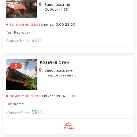
Запоріжжя, пр.
Соборний 78
зачинено зараз
пн-вс 10:00-23:00
Тип:
Ресторан
$
$
$
$
Середній чек:
Козачий Стан
5
Запоріжжя, вул.
Першотравнева 5
зачинено зараз
пн-вс 10:00-23:00
Тип:
Кафе
$
$
$
$
Середній чек:
Меню