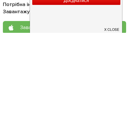
Потрібна інформація про заклад?
Завантажуйте додаток!
Завантажте у
App Store
Доступно у
Google Play
Про нас
Рецепт дня
Ресторанам
Новини
Контакти
Анонси
Куди піти
Здоров'я
Лайфхак
Мобільний додаток
Конфіденційність
Умови