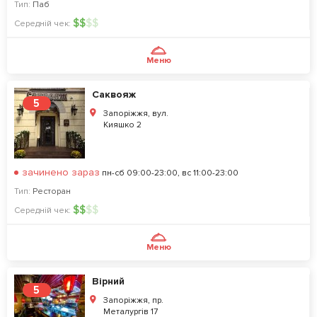
Тип:
Паб
$
$
$
$
Середній чек:
Меню
Саквояж
5
Запоріжжя, вул.
Кияшко 2
зачинено зараз
пн-сб 09:00-23:00, вс 11:00-23:00
Тип:
Ресторан
$
$
$
$
Середній чек:
Меню
Вірний
5
Запоріжжя, пр.
Металургів 17