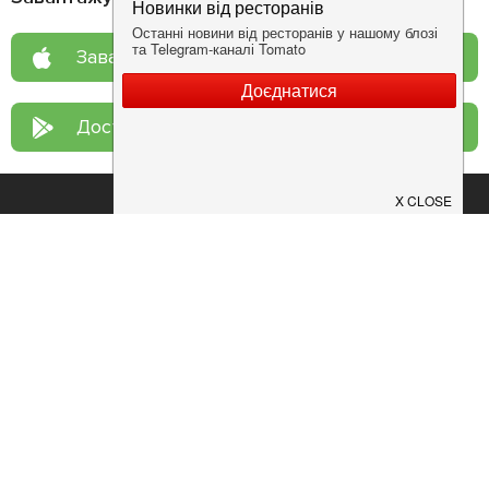
Завантажте у
App Store
Доступно у
Google Play
Про нас
Рецепт дня
Ресторанам
Новини
Контакти
Анонси
Куди піти
Здоров'я
Лайфхак
Мобільний додаток
Конфіденційність
Умови