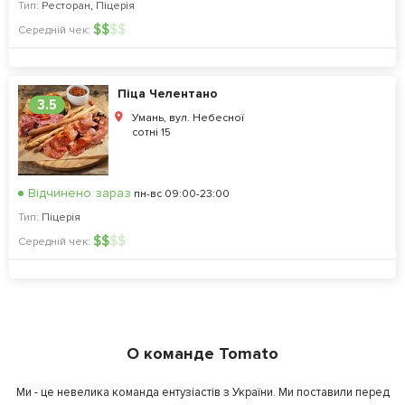
Тип:
Ресторан
,
Піцерія
$
$
$
$
Середній чек:
Піца Челентано
3.5
Умань, вул. Небесної
сотні 15
Відчинено зараз
пн-вс 09:00-23:00
Тип:
Піцерія
$
$
$
$
Середній чек:
О команде Tomato
Ми - це невелика команда ентузіастів з України. Ми поставили перед