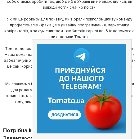
собою місію: зробити так, щоб де б в Україні ви не знаходилися, ви
завжди могли смачно поїсти.
Як ми це робимо? Для початку, ми зібрали приголомшливу команду
професіоналів - фахівців з дизайну, програмування, маркетингу,
копірайтерів, а за сумісництвом - любителів гарної їжі. З їх допомогою
ми створили Томато.
Томато допомагає своїм користувачам знайти цікаві місця неподалік.
Наша команда регулярно зв'язується з ресторанами - таким чином ми
забезпечуємо актуальність інформації. Друга частина нашої команди -
це самі користувачі, які діляться своїми враженнями і допомагають
один одному у виборі кращих місць.
Ми працюємо і з ресторанами. Для них ми надаємо зручні інструменти
для редагування інформації про себе - в результаті відвідувачі
отримають максимум інформації, а ресторан зможе зосередитися на
тому, чим він любить займатися більше всього - смачній їжі.
Потрібна інформація про заклад?
Завантажуйте додаток!