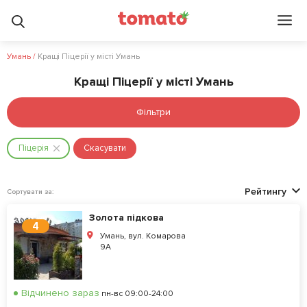
Умань
/
Кращі Піцерії у місті Умань
Кращі Піцерії у місті Умань
Фільтри
Піцерія
Скасувати
Рейтингу
Сортувати за:
Золота підкова
4
Умань, вул. Комарова
9A
Відчинено зараз
пн-вс 09:00-24:00