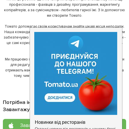
професіоналів - фахівців з дизайну, програмування, маркетингу,
копірайтерів, а за сумісництвом - любителів гарної їжі. З їх допомогою
ми створили Томато.
Томато допомагає своїм користувачам знайти цікаві місця неподалік.
Наша команда регулярно зв'язується з ресторанами - таким чином ми
забезпечуємо актуальність інформації. Друга частина нашої команди -
це самі користувачі, які діляться своїми враженнями і допомагають
один одному у виборі кращих місць.
Ми працюємо і з ресторанами. Для них ми надаємо зручні інструменти
для редагування інформації про себе - в результаті відвідувачі
отримають максимум інформації, а ресторан зможе зосередитися на
тому, чим він любить займатися більше всього - смачній їжі.
Потрібна інформація про заклад?
Завантажуйте додаток!
Завантажте у
App Store