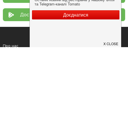
Доступно у
Google Play
Про нас
Рецепт дня
Ресторанам
Новини
Контакти
Анонси
Куди піти
Здоров'я
Лайфхак
Мобільний додаток
Конфіденційність
Умови
Додати заклад
Продовжуючи використовувати наш сайт, ви погоджуєтеся з умовами