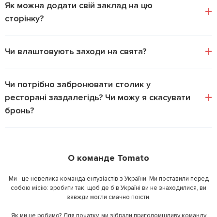
Як можна додати свій заклад на цю
сторінку?
Чи влаштовують заходи на свята?
Чи потрібно забронювати столик у
ресторані заздалегідь? Чи можу я скасувати
бронь?
О команде Tomato
Ми - це невелика команда ентузіастів з України. Ми поставили перед
собою місію: зробити так, щоб де б в Україні ви не знаходилися, ви
завжди могли смачно поїсти.
Як ми це робимо? Для початку, ми зібрали приголомшливу команду