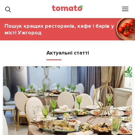
Пошук кращих ресторанів, кафе і барів у
місті Ужгород
Актуальні статті