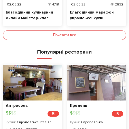
02.05.22
4718
02.05.22
2832
Благодійний кулінарний
Благодійний марафон
онлайн майстер-клас
української кухні:
Happyfood: допомога
готувати українське
українцям, які
разом з відомими
постраждали під час війни
Показати все
шефами та допомагати
країні – можливо все!
Популярні ресторани
Антресоль
Креденц
$
$
$
$
$
$
$
$
5
5
Кухня:
Європейська, Італійська, Піца
Кухня:
Європейська