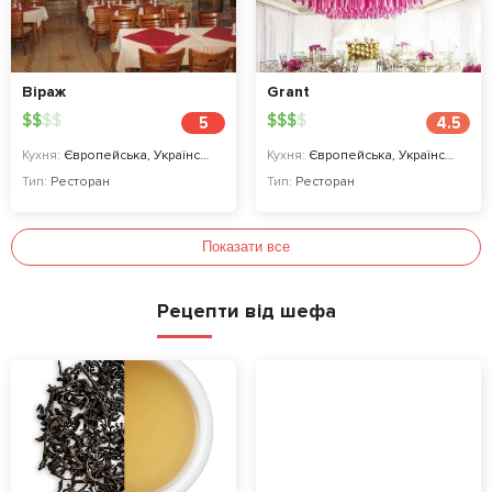
Віраж
Grant
$
$
$
$
$
$
$
$
5
4.5
Кухня:
Європейська, Українська
Кухня:
Європейська, Українська, Закарпатська
Тип:
Ресторан
Тип:
Ресторан
Показати все
Рецепти від шефа