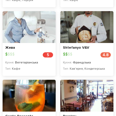
Тип:
Кафе
,
Піцерія
Тип:
Кафе
Жива
Shtefanyo V&V
$
$
$
$
$
$
$
$
5
4.8
Кухня:
Вегетаріанська
Кухня:
Французька
Тип:
Кафе
Тип:
Кав'ярня
,
Кондитерська