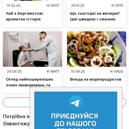
13.02.26
8657
29.10.25
13175
Чай з бергамотом:
Що сьогодні на вечерю?
ароматна історія
Ідеї швидких і смачних
таємничого цитруса
страв
29.08.25
18477
10.06.25
19425
Огляд найпоширеніших
Блюда из морепродуктов
очних захворювань та
їхніх симптомів. Які
продукти позитивно
впливають на зір?
Показати все
Потрібна інформація про заклад?
Завантажуйте додаток!