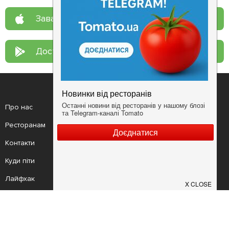
Завантажте у
App Store
Доступно у
Google Play
Про нас
Рецепт дня
Ресторанам
Новини
Контакти
Анонси
Куди піти
Здоров'я
Лайфхак
Мобільний додаток
Конфіденційність
Умови
Додати заклад