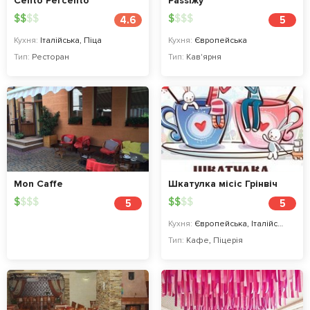
Cento Percento
Passiжу
$
$
$
$
$
$
$
$
4.6
5
Кухня:
Італійська, Піца
Кухня:
Європейська
Тип:
Ресторан
Тип:
Кав'ярня
Mon Caffe
Шкатулка місіс Грінвіч
$
$
$
$
$
$
$
$
5
5
Кухня:
Європейська, Італійська, Українська, Піца
Тип:
Кафе
,
Піцерія