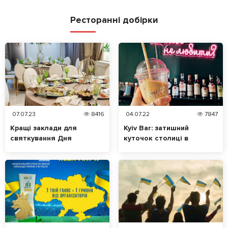
Ресторанні добірки
07.07.23
8416
04.07.22
7847
Кращі заклади для
Kyiv Bar: затишний
святкування Дня
куточок столиці в
народження у Мукачево
Ужгороді
та Ужгороді