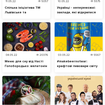
11.05.22
5057
10.05.22
5575
Спільна ініціатива ТМ
Українці - непереможні:
Львівське та
заклади, які відкрилися
національної збірної
під час війни
України з футболу.
Відтепер кожен голос за
«Лева матчу» – це
допомога українцям
04.05.22
20376
03.05.22
5567
Меню для сну від Насті
#makebeernotwar:
Голобородько: мелатонін
крафтові пивовари світу
у їжі, що допоможе
об’єдналися для
нормально спати
допомоги українцям