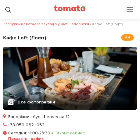
Запоріжжя
/
Каталог закладів у місті Запоріжжя
/
Кафе Loft (Лофт)
Кафе Loft (Лофт)
4.4
Все фотографии
Запоріжжя, бул. Шевченка 12
Позвонить
+38 050 062 1052
Сегодня
:
11:00-23:30
Открыт сейчас
Залишити відгук
У закладки
Показать график