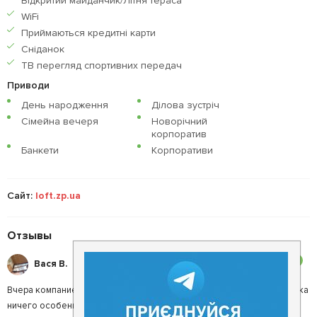
Відкритий майданчик/Літня тераса
WiFi
Приймаються кредитнi карти
Сніданок
ТВ перегляд спортивних передач
Приводи
День народження
Ділова зустріч
Сімейна вечеря
Новорічний
корпоратив
Банкети
Корпоративи
Сайт:
loft.zp.ua
Отзывы
3
Вася В.
Вчера компанией из 4х человек посетили это заведение. Обстановка
ничего особенного, зоны отдыха не отделены, не уютно. Стол на