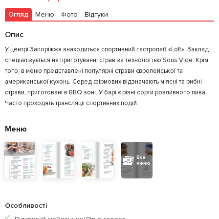
Огляд
Меню
Фото
Відгуки
Опис
У центрі Запоріжжя знаходиться спортивний гастропаб «Loft». Заклад
спеціалізується на приготуванні страв за технологією Sous Vide. Крім
того, в меню представлені популярні страви європейської та
американської кухонь. Серед фірмових відзначають м'ясні та рибні
страви, приготовані в BBQ зоні. У барі є різні сорти розливного пива.
Часто проходять трансляції спортивних подій.
Меню
Все
меню
Особливості