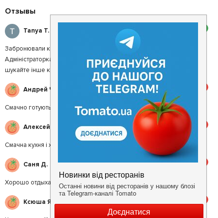
Отзывы
2
Tanya T.
Забронювали кафе, коли прийшов час складати меню.
Адміністраторка сказала, що дата на яку ми забронювали зайнята,
шукайте інше кафе.
5
Андрей Ч.
Смачно готують. Чудове місце для сімейних свят
5
Алексей П.
Смачна кухня і хороший персонал.
5
Саня Д.
Хорошо отдыхат
5
Ксюша Я.