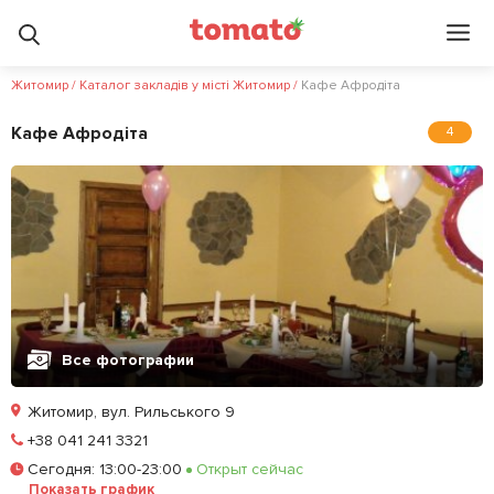
Житомир
/
Каталог закладів у місті Житомир
/
Кафе Афродіта
Кафе Афродіта
4
Все фотографии
Житомир, вул. Рильського 9
Позвонить
+38 041 241 3321
Сегодня
:
13:00-23:00
Открыт сейчас
Залишити відгук
У закладки
Показать график