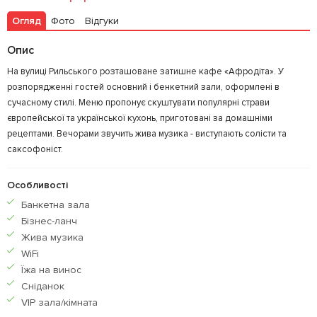
Огляд
Фото
Відгуки
Опис
На вулиці Рильського розташоване затишне кафе «Афродіта». У
розпорядженні гостей основний і бенкетний зали, оформлені в
сучасному стилі. Меню пропонує скуштувати популярні страви
європейської та української кухонь, приготовані за домашніми
рецептами. Вечорами звучить жива музика - виступають солісти та
саксофоніст.
Особливості
Банкетна зала
Бiзнес-ланч
Жива музика
WiFi
Їжа на винос
Сніданок
VIP зала/кімната