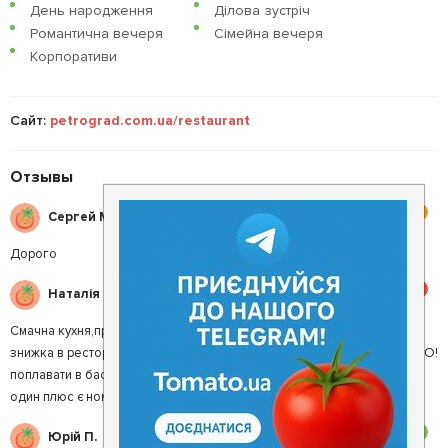
День народження
Ділова зустріч
Романтична вечеря
Сімейна вечеря
Корпоративи
Сайт:
petrograd.com.ua/restaurant
Отзывы
4
Сергей М.
Дорого
5
Наталія С.
Смачна кухня,привітні працівники. Для тих хто проживає в мотелі
знижка в ресторані 10%,а ще тим хто проживає можна БЕЗКОШТОВНО!
поплавати в басейні(якщо не замовлена баня),такий собі бонус. І ще
один плюс є номера в які можна заселятись з тваринками до 5кг.
3
Юрій П.