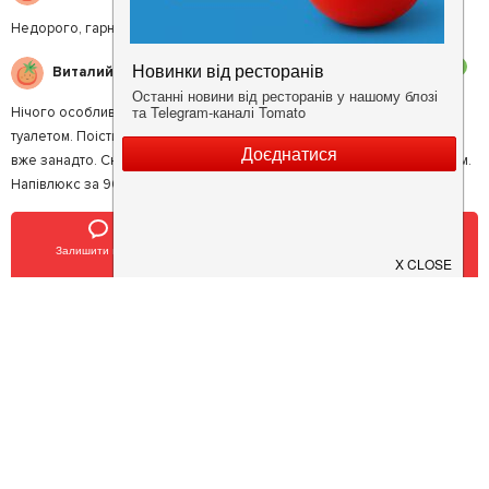
Недорого, гарна кухня
3
Виталий В.
Нічого особливого, номер з цилюлітною подушкою, холодним
туалетом. Поісти можна нормально але 50 грн за курячу відбивну то
вже занадто. Сніданок ситний і за 60 грн. Непогано. Трійка максимум.
Напівлюкс за 900 грн. буває в 2 рази краще.
5
Андрій Ш.
Залишити відгук
Позвонить
У закладки
Привітний персонал, комфортабельні номери, в кожному номері є
телевізор, гарний зовнішній вигляд
Залишити відгук
Ваша оцінка
: