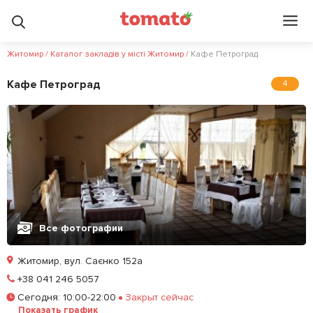
Житомир
/
Каталог закладів у місті Житомир
/
Кафе Петроград
Кафе Петроград
4
Все фотографии
Житомир, вул. Саєнко 152а
Позвонить
+38 041 246 5057
Сегодня
:
10:00-22:00
Закрыт сейчас
Залишити відгук
У закладки
Показать график