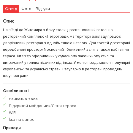
Огляд
Фото
Відгуки
Опис
На в'їзді до Житомира з боку столиці розташований готельно-
ресторанний комплекс «Петроград». На території закладу працює
дворівневий ресторан з однойменною назвою. Для гостей у ресторані
передбачені просторий основний і бенкетний зали, а також паб і літня
тераса. Інтер'єр оформлений у сучасному лаконічному стилі та
витриманий у теплих пісочних відтінках. У меню представлені популярні
європейські та українські страви. Регулярно в ресторані проводять
шоу-програми.
Особливості
Банкетна зала
Відкритий майданчик/Літня тераса
WiFi
Їжа на винос
Приводи