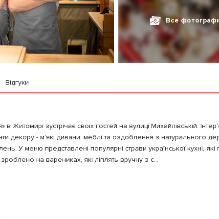
Все фотограф
Відгуки
в Житомирі зустрічає своїх гостей на вулиці Михайлівській. Інтер
нти декору - м'які дивани, меблі та оздоблення з натурального дер
елень. У меню представлені популярні страви української кухні, які 
роблено на варениках, які ліплять вручну з с...