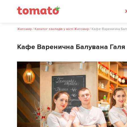
Житомир
/
Каталог закладів у місті Житомир
/
Кафе Варенична Бал
Кафе Варенична Балувана Галя