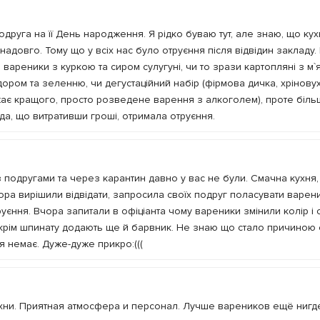
друга на її День народження. Я рідко буваю тут, але знаю, що кух
надовго. Тому що у всіх нас було отруєння після відвідин закладу.
 вареники з куркою та сиром сулугуні, чи то зрази картопляні з м`
дором та зеленню, чи дегустаційний набір (фірмова дичка, хріновух
жає кращого, просто розведене варення з алкоголем), проте біль
да, що витративши гроші, отримала отруєння.
 подругами та через карантин давно у вас не були. Смачна кухня,
ра вирішили відвідати, запросила своїх подруг поласувати варен
єння. Вчора запитали в офіціанта чому вареники змінили колір і 
 крім шпинату додають ще й барвник. Не знаю що стало причиною 
 немає. Дуже-дуже прикро:(((
хни. Приятная атмосфера и персонал. Лучше вареников ещё нигд