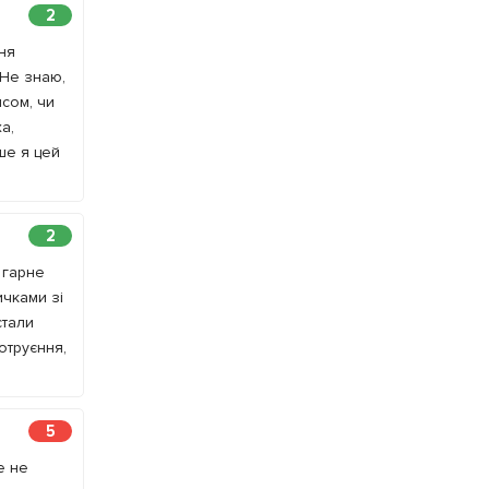
2
ня
 Не знаю,
ясом, чи
а,
ше я цей
2
 гарне
ичками зі
стали
отруєння,
5
е не