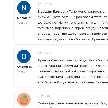
22.05.2021
Відвідати Балувану Галю мене запросила по
смачна. Проте останній раз запам'ятається 
Natali P.
що було неякісним того дня: чи то шпинатні
1
відгук
то фірмові вареники з сиром сулугуні, помі
смородинова і ще щось - взагалі набір ба
заклад відвідувати не збираюсь. Дуже шко
22.05.2021
Дуже люблю ваш заклад, відвідуємо його з
розташування, приємний персонал. Ось вчо
Олеся З.
шпинатом, нажаль 4 з 4 маємо харчове отру
1
відгук
дуже зеленими, відповіли що в них наразі
але більше йти до вашого закладу бажання
15.03.2021
Очень классное заведение украинской ку