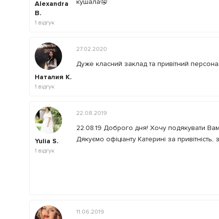
кушала🤤
Alexandra
B.
1
відгук
27.02.2020
Дуже класний заклад та привітний персона
Наталия К.
1
відгук
22.08.2019
22.08.19 Доброго дня! Хочу подякувати Вам
Дякуємо офіціанту Катерині за привітність, 
Yulia S.
1
відгук
11.06.2019