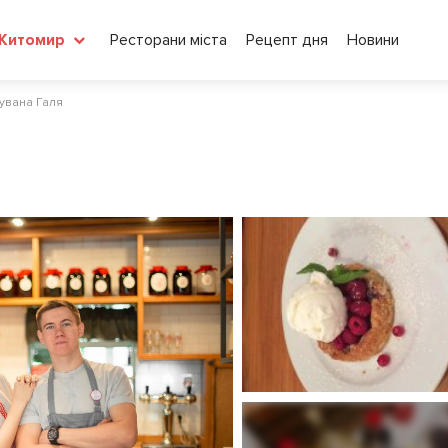
Ресторани міста
Рецепт дня
Новини
Житомир
увана Галя