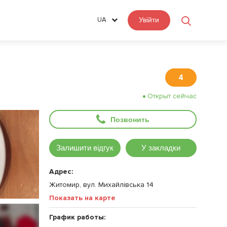
UA
Увійти
4
Открыт сейчас
Позвонить
Залишити відгук
У закладки
Адрес:
Житомир, вул. Михайлівська 14
Показать на карте
График работы: