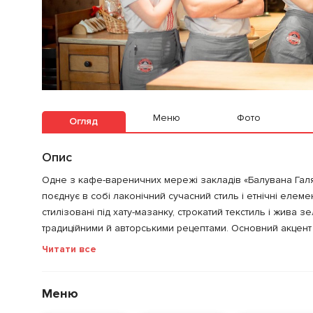
Меню
Фото
Огляд
Опис
Одне з кафе-вареничних мережі закладів «Балувана Галя» 
поєднує в собі лаконічний сучасний стиль і етнічні елеме
стилізовані під хату-мазанку, строкатий текстиль і жива з
традиційними й авторськими рецептами. Основний акцент з
Читати все
Меню