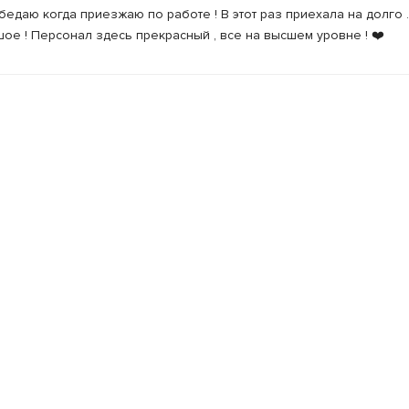
едаю когда приезжаю по работе ! В этот раз приехала на долго .
ое ! Персонал здесь прекрасный , все на высшем уровне ! ❤️
Опуб