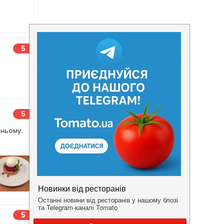
5
5
ньому..
5