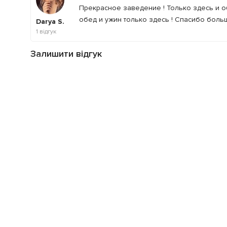
Прекрасное заведение ! Только здесь и об
обед и ужин только здесь ! Спасибо больш
Darya S.
1
відгук
Залишити відгук
Ваша оцінка
: