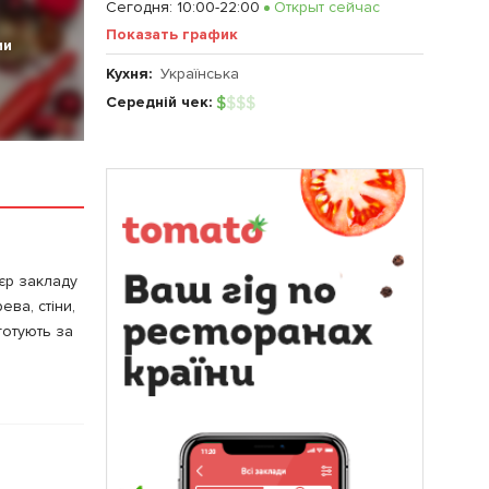
Сегодня
:
10:00-22:00
Открыт сейчас
Показать график
ии
Кухня:
Українська
Середній чек:
$
$
$
$
'єр закладу
ева, стіни,
готують за