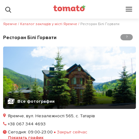
Яремче
/
Каталог закладів у місті Яремче
/
Ресторан Білі Горвати
Ресторан Білі Горвати
?
Все фотографии
Яремче, вул. Незалежності 565, с. Татарів
Позвонить
+38 067 344 4693
Сегодня
:
09:00-23:00
Закрыт сейчас
Залишити відгук
У закладки
Показать график