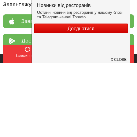
Завантажуйте додаток!
Завантажте у
App Store
Доступно у
Google Play
Залишити відгук
Позвонить
У закладки
Про нас
Рецепт дня
Ресторанам
Новини
Контакти
Анонси
Куди піти
Здоров'я
Лайфхак
Мобільний додаток
Конфіденційність
Умови