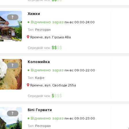
Хижки
?
Відчинено зараз
пн-вс 00:00-24:00
Тип:
Ресторан
Яремче, вул. Гірська 48а
$
$
$
$
Середній чек:
Коломийка
?
Відчинено зараз
пн-вс 09:00-22:00
Тип:
Кафе
Яремче, вул. Свободи 255а
$
$
$
$
Середній чек:
Білі Горвати
?
Відчинено зараз
пн-вс 09:00-23:00
Тип:
Ресторан