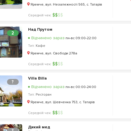
Яремче, вул. Незалежності 565, с. Татарів
$
$
$
$
Середній чек:
Над Прутом
2
Відчинено зараз
пн-вс 09:00-22:00
Тип:
Кафе
Яремче, вул. Свободи 278а
$
$
$
$
Середній чек:
Villa Billa
?
Відчинено зараз
пн-вс 00:00-24:00
Тип:
Ресторан
Яремче, вул. Шевченка 753, с. Татарів
$
$
$
$
Середній чек:
Дикий мед
?