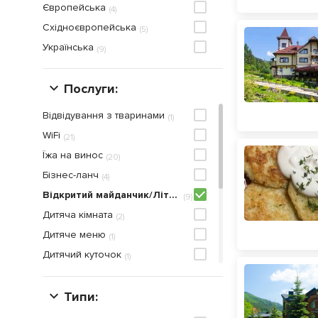
Європейська
(
4
)
Східноєвропейська
(
5
)
Українська
(
9
)
Послуги:
Відвідування з тваринами
(
1
)
WiFi
(
21
)
Їжа на винос
(
20
)
Бiзнес-ланч
(
4
)
Відкритий майданчик/Літня тераса
(
9
)
Дитяча кiмната
(
2
)
Дитяче меню
(
1
)
Дитячий куточок
(
1
)
Доставка
(
2
)
Жива музика
Типи:
(
2
)
Меню англiйською
(
1
)