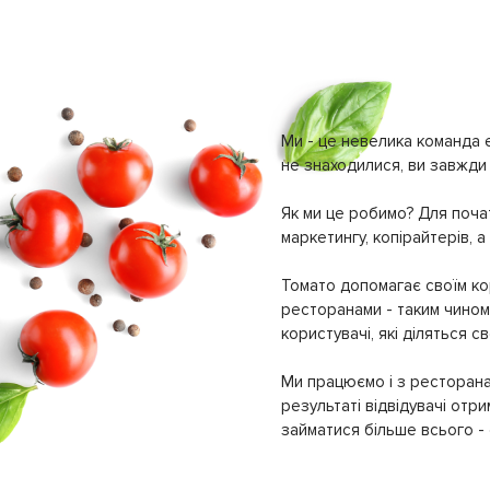
Ми - це невелика команда е
не знаходилися, ви завжди 
Як ми це робимо? Для почат
маркетингу, копірайтерів, а
Томато допомагає своїм кор
ресторанами - таким чином 
користувачі, які діляться 
Ми працюємо і з ресторана
результаті відвідувачі отр
займатися більше всього - с