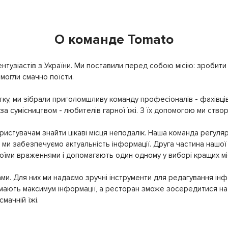
О команде Tomato
нтузіастів з України. Ми поставили перед собою місію: зробити т
могли смачно поїсти.
ку, ми зібрали приголомшливу команду професіоналів - фахівців
 за сумісництвом - любителів гарної їжі. З їх допомогою ми ство
истувачам знайти цікаві місця неподалік. Наша команда регуляр
ми забезпечуємо актуальність інформації. Друга частина нашої 
своїми враженнями і допомагають один одному у виборі кращих мі
ми. Для них ми надаємо зручні інструменти для редагування інф
имають максимум інформації, а ресторан зможе зосередитися на 
мачній їжі.