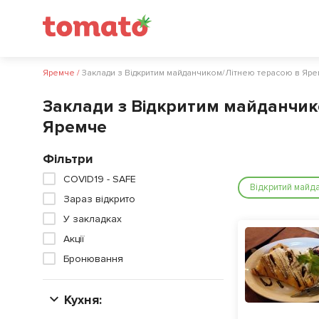
Яремче
/
Заклади з Відкритим майданчиком/Літнею терасою в Яр
Заклади з Відкритим майданчик
Яремче
Фільтри
COVID19 - SAFE
Відкритий майда
Зараз відкрито
У закладках
Акції
Бронювання
Кухня: