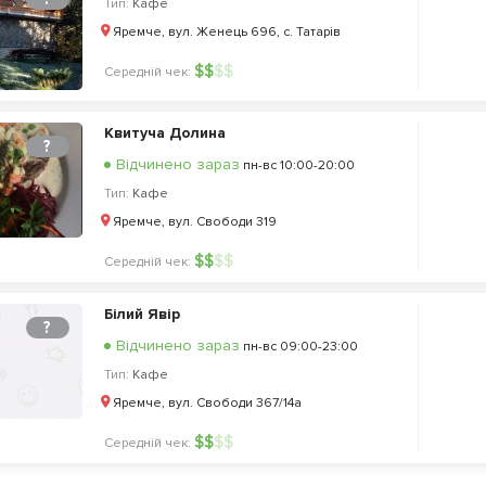
Тип:
Кафе
Яремче, вул. Женець 696, с. Татарів
$
$
$
$
Середній чек:
Квитуча Долина
?
Відчинено зараз
пн-вс 10:00-20:00
Тип:
Кафе
Яремче, вул. Свободи 319
$
$
$
$
Середній чек:
Білий Явір
?
Відчинено зараз
пн-вс 09:00-23:00
Тип:
Кафе
Яремче, вул. Свободи 367/14а
$
$
$
$
Середній чек: