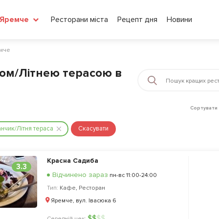
Ресторани міста
Рецепт дня
Новини
Яремче
емче
ом/Літнею терасою в
Сортувати 
нчик/Літня тераса
Скасувати
Красна Садиба
3.3
Відчинено зараз
пн-вс 11:00-24:00
Тип:
Кафе
,
Ресторан
Яремче, вул. Івасюка 6
$
$
$
$
Середній чек: