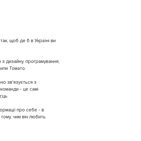
ак, щоб де б в Україні ви
 з дизайну, програмування,
рили Томато.
но зв'язується з
команди - це самі
сць.
ормації про себе - в
тому, чим він любить