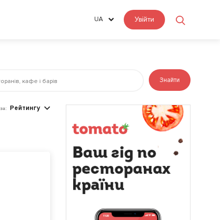
UA
Увійти
Знайти
Рейтингу
за: