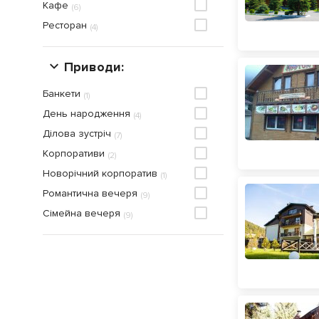
Кафе
(
6
)
Парковка
(
6
)
Ресторан
(
4
)
Приймаються карти American Express
(
1
)
Приймаються кредитнi карти
(
9
)
Приводи:
Сніданок
(
8
)
Банкети
(
1
)
День народження
(
4
)
Ділова зустріч
(
7
)
Корпоративи
(
2
)
Новорічний корпоратив
(
1
)
Романтична вечеря
(
9
)
Сімейна вечеря
(
9
)