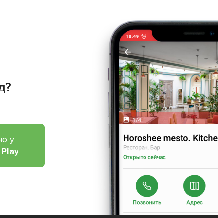
д?
но у
 Play