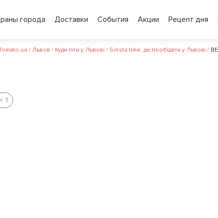
ораны города
Доставки
События
Акции
Рецепт дня
 Tomato.ua
/
Львов
/
Куди піти у Львові
/
Siesta time: де пообідати у Львові
/
B
< 1