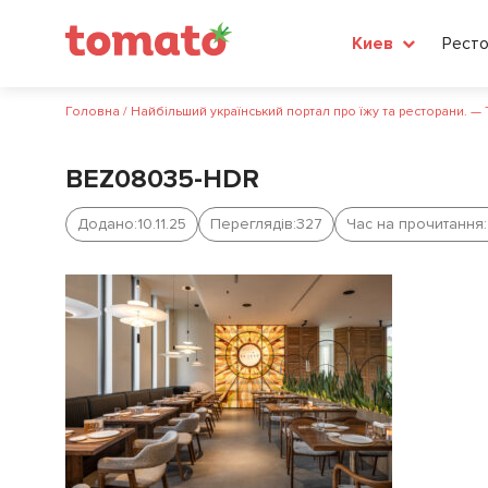
Рест
Киев
Головна
/
Найбільший український портал про їжу та ресторани. —
BEZ08035-HDR
Додано:
10.11.25
Переглядів:
327
Час на прочитання: