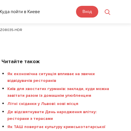
Куда пойти в Киеве
Вход
EZ08035-HDR
Читайте також
Як економічна ситуація впливає на звички
відвідувачів ресторанів
Київ для хвостатих гурманів: заклади, куди можна
завітати разом із домашнім улюбленцем
Літні сніданки у Львові: нові місця
Де відсвяткувати День народження влітку:
ресторани з терасами
Як ТАШ повертає культуру кримськотатарської