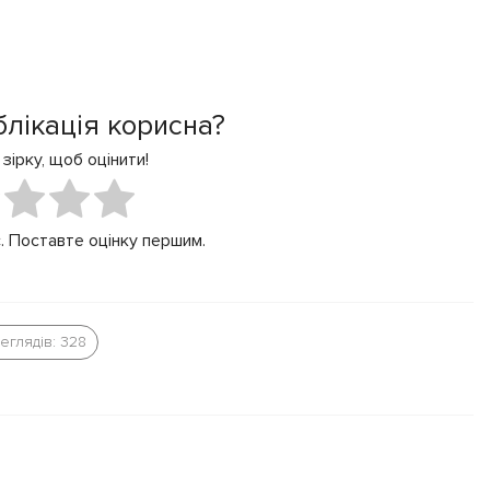
блікація корисна?
 зірку, щоб оцінити!
. Поставте оцінку першим.
еглядів: 328