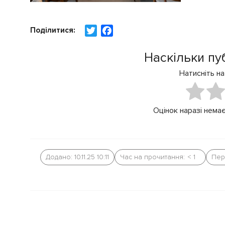
Поділитися:
T
F
w
a
i
c
Наскільки пу
t
e
Натисніть на
t
b
e
o
r
o
Оцінок наразі немає
k
Додано: 10.11.25 10:11
Час на прочитання:
< 1
Пер