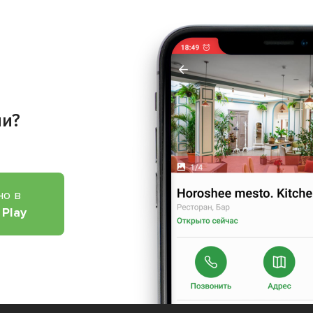
ии?
но в
 Play