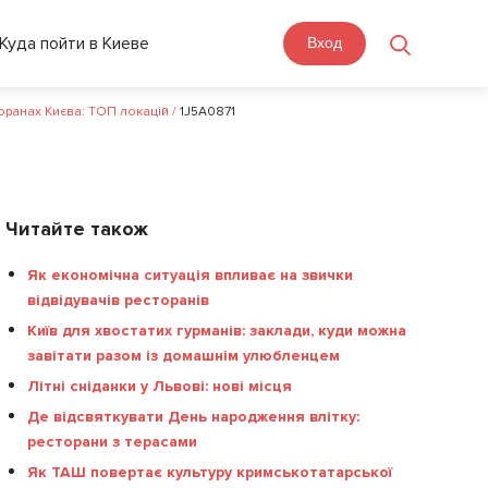
Куда пойти в Киеве
Вход
оранах Києва: ТОП локацій
/
1J5A0871
Читайте також
Як економічна ситуація впливає на звички
відвідувачів ресторанів
Київ для хвостатих гурманів: заклади, куди можна
завітати разом із домашнім улюбленцем
Літні сніданки у Львові: нові місця
Де відсвяткувати День народження влітку:
ресторани з терасами
Як ТАШ повертає культуру кримськотатарської