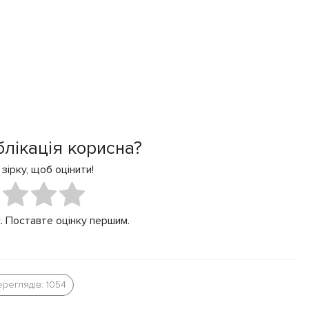
блікація корисна?
 зірку, щоб оцінити!
. Поставте оцінку першим.
реглядів: 1054