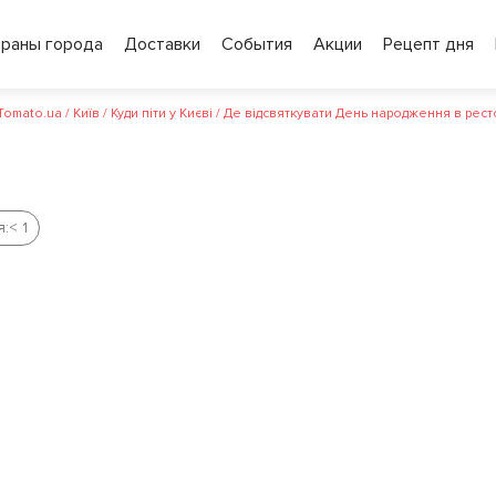
ораны города
Доставки
События
Акции
Рецепт дня
 Tomato.ua
/
Київ
/
Куди піти у Києві
/
Де відсвяткувати День народження в рест
я:
< 1