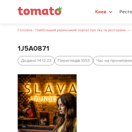
Рест
Киев
Головна
/
Найбільший український портал про їжу та ресторани. —
1J5A0871
Додано:
14.12.23
Переглядів:
1053
Час на прочитанн