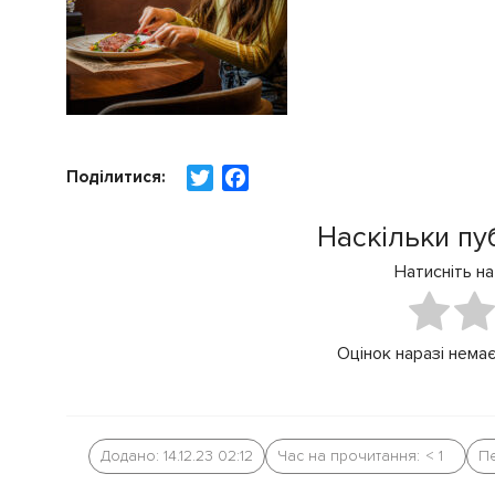
Поділитися:
T
F
w
a
i
c
Наскільки пу
t
e
Натисніть на
t
b
e
o
r
o
Оцінок наразі немає
k
Додано: 14.12.23 02:12
Час на прочитання:
< 1
Пе