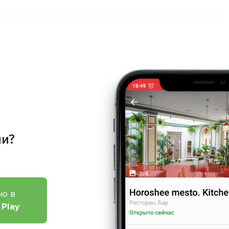
ии?
но в
 Play