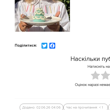
Поділитися:
T
F
w
a
i
c
Наскільки пу
t
e
Натисніть на
t
b
e
o
r
o
Оцінок наразі немає
k
Додано: 02.06.26 04:06
Час на прочитання:
< 1