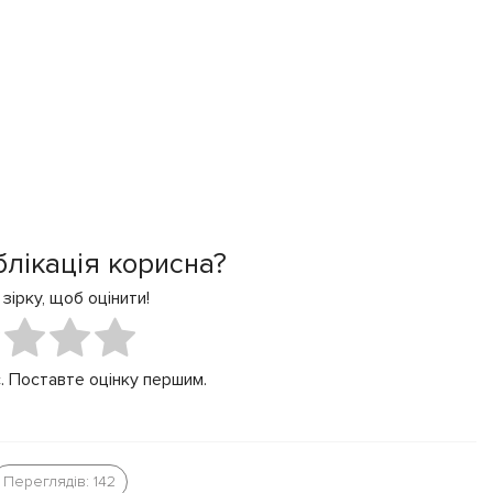
блікація корисна?
 зірку, щоб оцінити!
. Поставте оцінку першим.
Переглядів: 142