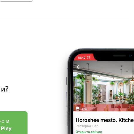
ии?
но в
 Play