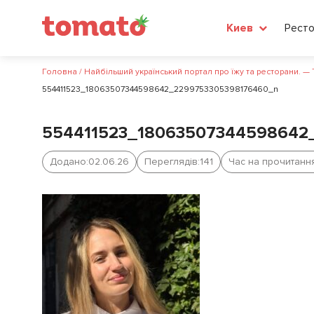
Рест
Киев
Головна
/
Найбільший український портал про їжу та ресторани. —
554411523_18063507344598642_2299753305398176460_n
554411523_18063507344598642
Додано:
02.06.26
Переглядів:
141
Час на прочитання