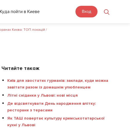
Куда пойти в Киеве
Вход
оранах Києва: ТОП локацій
/
Читайте також
Київ для хвостатих гурманів: заклади, куди можна
завітати разом із домашнім улюбленцем
Літні сніданки у Львові: нові місця
Де відсвяткувати День народження влітку:
ресторани з терасами
Як ТАШ повертає культуру кримськотатарської
кухні у Львові