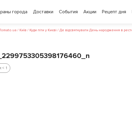
ораны города
Доставки
События
Акции
Рецепт дня
 Tomato.ua
/
Київ
/
Куди піти у Києві
/
Де відсвяткувати День народження в рест
_2299753305398176460_n
:
< 1