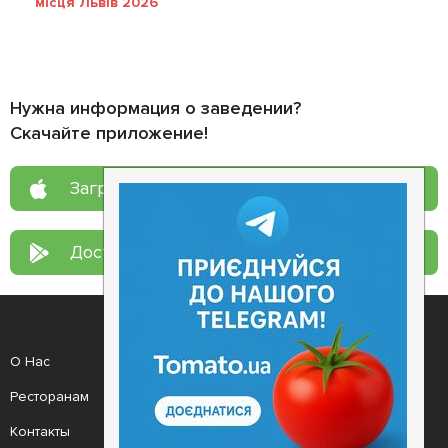
місця Львів 2026
Нужна информация о заведении?
Скачайте приложение!
Загрузите в
App Store
Доступно в
Google Play
О Нас
Рецепт дня
Ресторанам
Новости
Контакты
Анонсы