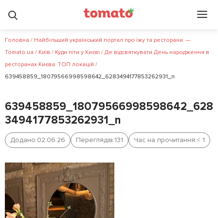
Головна
/
Найбільший український портал про їжу та ресторани. —
Tomato.ua
/
Київ
/
Куди піти у Києві
/
Де відсвяткувати День народження в
ресторанах Києва: ТОП локацій
/
639458859_18079566998598642_6283494177853262931_n
639458859_18079566998598642_628
3494177853262931_n
Додано:
02.06.26
Переглядів:
131
Час на прочитання:
< 1