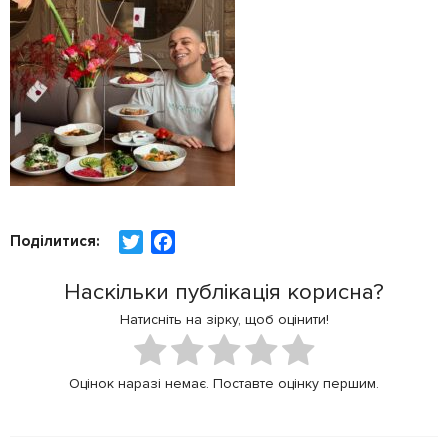
Поділитися:
T
F
w
a
Наскільки публікація корисна?
i
c
t
e
Натисніть на зірку, щоб оцінити!
t
b
e
o
Оцінок наразі немає. Поставте оцінку першим.
r
o
k