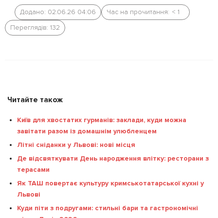
Додано: 02.06.26 04:06
Час на прочитання:
< 1
Переглядів: 132
Читайте також
Київ для хвостатих гурманів: заклади, куди можна
завітати разом із домашнім улюбленцем
Літні сніданки у Львові: нові місця
Де відсвяткувати День народження влітку: ресторани з
терасами
Як ТАШ повертає культуру кримськотатарської кухні у
Львові
Куди піти з подругами: стильні бари та гастрономічні