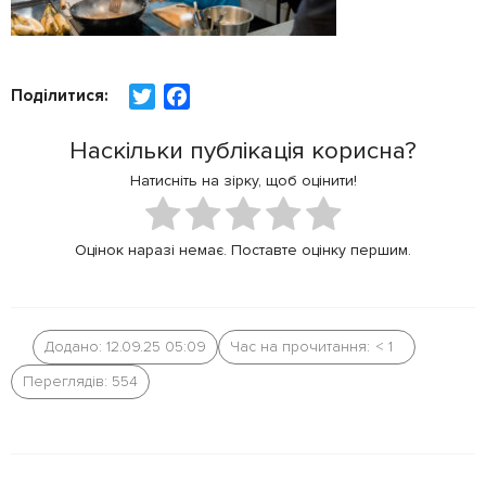
Поділитися:
T
F
w
a
Наскільки публікація корисна?
i
c
t
e
Натисніть на зірку, щоб оцінити!
t
b
e
o
Оцінок наразі немає. Поставте оцінку першим.
r
o
k
Додано: 12.09.25 05:09
Час на прочитання:
< 1
Переглядів: 554