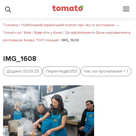
Головна
/
Найбільший український портал про їжу та ресторани. —
Tomato.ua
/
Київ
/
Куди піти у Києві
/
Де відсвяткувати День народження в
ресторанах Києва: ТОП локацій
/
IMG_1608
IMG_1608
Додано:
12.09.25
Переглядів:
553
Час на прочитання:
< 1