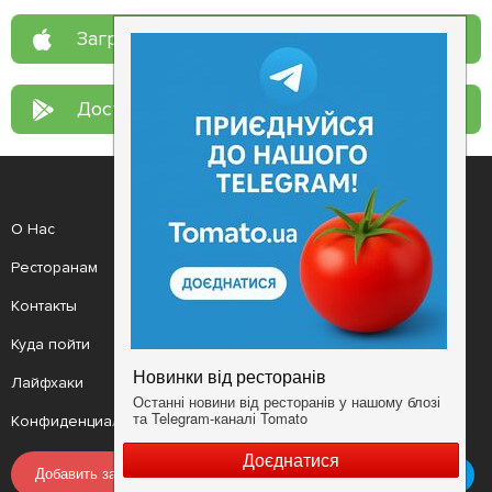
Загрузите в
App Store
Доступно в
Google Play
О Нас
Рецепт дня
Ресторанам
Новости
Контакты
Анонсы
Куда пойти
Здоровье
Лайфхаки
Мобильное приложение
Конфиденциальность
Условия
Добавить заведение