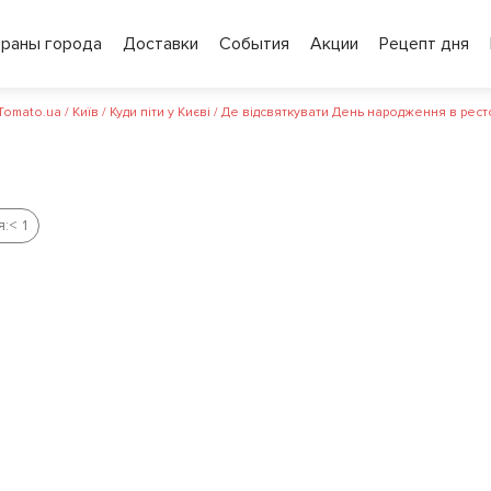
ораны города
Доставки
События
Акции
Рецепт дня
 Tomato.ua
/
Київ
/
Куди піти у Києві
/
Де відсвяткувати День народження в рест
я:
< 1