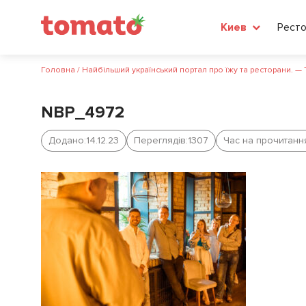
Рест
Киев
Головна
/
Найбільший український портал про їжу та ресторани. —
NBP_4972
Додано:
14.12.23
Переглядів:
1307
Час на прочитанн