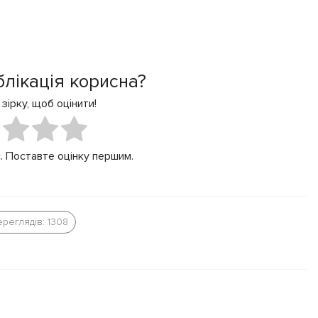
блікація корисна?
 зірку, щоб оцінити!
. Поставте оцінку першим.
реглядів: 1308