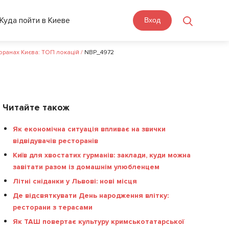
Куда пойти в Киеве
Вход
оранах Києва: ТОП локацій
/
NBP_4972
Читайте також
Як економічна ситуація впливає на звички
відвідувачів ресторанів
Київ для хвостатих гурманів: заклади, куди можна
завітати разом із домашнім улюбленцем
Літні сніданки у Львові: нові місця
Де відсвяткувати День народження влітку:
ресторани з терасами
Як ТАШ повертає культуру кримськотатарської