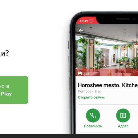
ии?
но в
 Play