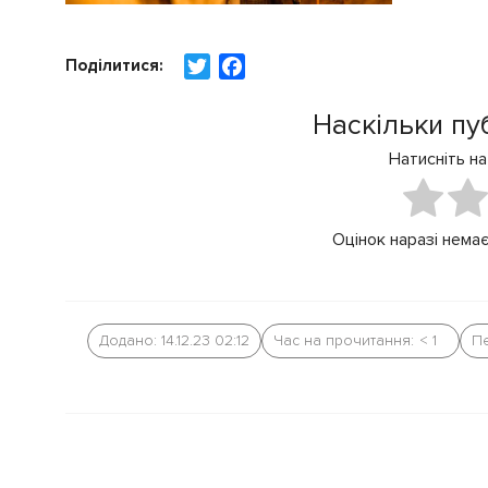
Поділитися:
T
F
w
a
i
c
Наскільки пу
t
e
Натисніть на
t
b
e
o
r
o
Оцінок наразі немає
k
Додано: 14.12.23 02:12
Час на прочитання:
< 1
Пе