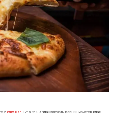
те у
Why Bar
. Тут о 16:00 влаштовують барний майстер-клас.