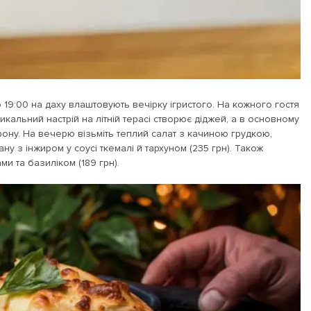
 о 19:00 на даху влаштовують вечірку ігристого. На кожного гостя
узикальний настрій на літній терасі створює діджей, а в основному
ну. На вечерю візьміть теплий салат з качиною грудкою,
ну з інжиром у соусі ткемалі й тархуном (235 грн). Також
и та базиліком (189 грн).