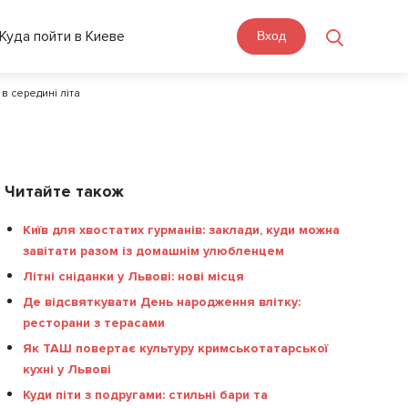
Куда пойти в Киеве
Вход
і в середині літа
Читайте також
Київ для хвостатих гурманів: заклади, куди можна
завітати разом із домашнім улюбленцем
Літні сніданки у Львові: нові місця
Де відсвяткувати День народження влітку:
ресторани з терасами
Як ТАШ повертає культуру кримськотатарської
кухні у Львові
Куди піти з подругами: стильні бари та