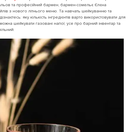
альов та професійний бармен, бармен-сомельє Єлєна
йлів з нового літнього меню. Та навчать шейкуванню та
ізнаєтесь: яку кількість інгредієнтів варто використовувати для
можна шейкувати газовані напої; усе про барний інвентар та
вільний.