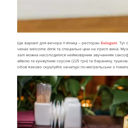
Ще варіант для вечора п’ятниці – ресторан
Suluguni
. Тут
чекає welcome drink та спеціальні ціни на ігристі вина. М
залі можна насолодитися неймовірним звучанням саксофо
айвою та кунжутним соусом (225 грн) та баранину, тушкова
обов’язково скуштуйте хачапурі по-мегрельськи з томатам