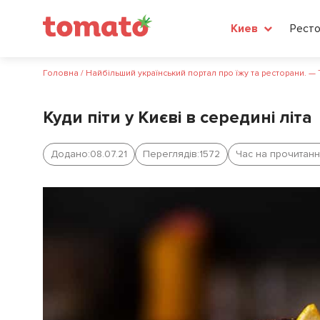
Рест
Киев
Головна
/
Найбільший український портал про їжу та ресторани. —
Куди піти у Києві в середині літа
Додано:
08.07.21
Переглядів:
1572
Час на прочитанн