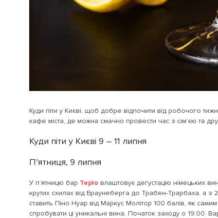
Куди піти у Києві, щоб добре відпочити від робочого тиж
кафе міста, де можна смачно провести час з сім’єю та др
Куди піти у Києві 9 – 11 липня
П’ятниця, 9 липня
У п’ятницю бар
Teplo
влаштовує дегустацію німецьких вин
крутих схилах від Браунеберга до Трабен-Трарбаха, а з 
ставить Піно Нуар від Маркус Молітор 100 балів, як сами
спробувати ці уникальні вина. Початок заходу о 19:00. Варт