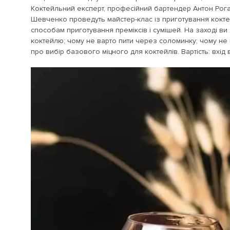
Коктейльний експерт, професійний бартендер Антон Рог
Шевченко проведуть майстер-клас із приготування кокте
способам приготування преміксів і сумішей. На заході ви д
коктейлю; чому не варто пити через соломинку; чому не 
про вибір базового міцного для коктейлів. Вартість: вхід 