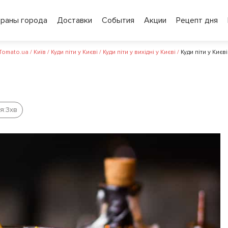
ораны города
Доставки
События
Акции
Рецепт дня
 Tomato.ua
/
Київ
/
Куди піти у Києві
/
Куди піти у вихідні у Києві
/
Куди піти у Києв
я:
3
хв