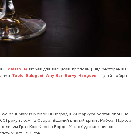
ня?
Tomato.ua
зібрав для вас цікаві пропозиції від ресторанів і
узями.
Teplo
,
Suluguni
,
Why Bar
,
Barvy
,
Hangover
– у цій добірці.
 Weingut Markus Molitor. Виноградники Маркуса розташовані на
2001 року також і в Сааре. Відомий винний критик Роберт Паркер
м великим Гран Крю Класі з Бордо. У вас буде можливість
ість участі: 750 грн.