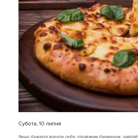
Субота, 10 липня
Якщо бажаєте відчути себе справжнім барменом, завітай