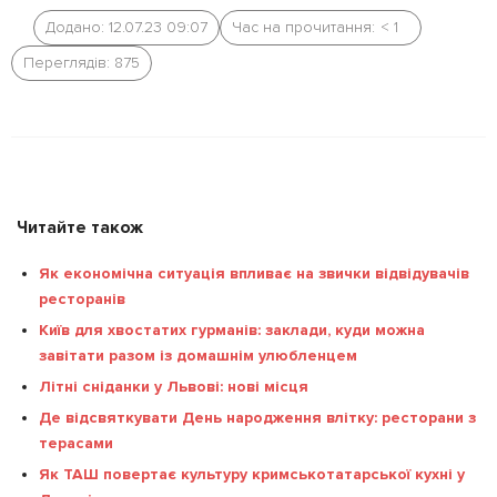
Додано: 12.07.23 09:07
Час на прочитання:
< 1
Переглядів: 875
Читайте також
Як економічна ситуація впливає на звички відвідувачів
ресторанів
Київ для хвостатих гурманів: заклади, куди можна
завітати разом із домашнім улюбленцем
Літні сніданки у Львові: нові місця
Де відсвяткувати День народження влітку: ресторани з
терасами
Як ТАШ повертає культуру кримськотатарської кухні у