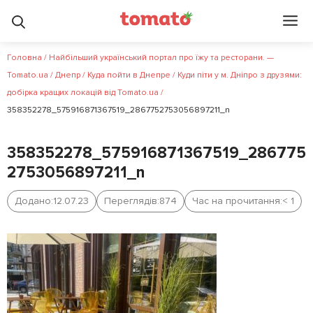
Головна
/
Найбільший український портал про їжу та ресторани. —
Tomato.ua
/
Днепр
/
Куда пойти в Днепре
/
Куди піти у м. Дніпро з друзями:
добірка кращих локацій від Tomato.ua
/
358352278_575916871367519_2867752753056897211_n
358352278_575916871367519_286775
2753056897211_n
Додано:
12.07.23
Переглядів:
874
Час на прочитання:
< 1