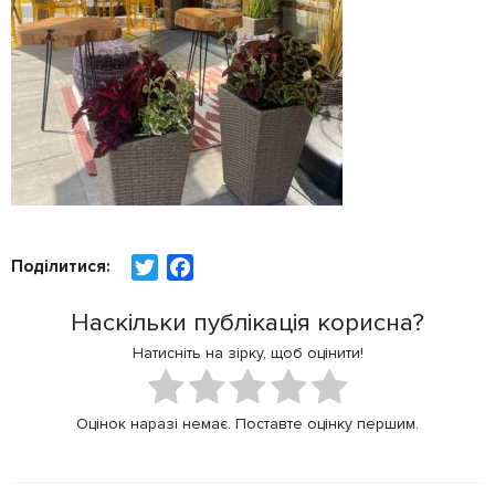
Поділитися:
T
F
w
a
Наскільки публікація корисна?
i
c
t
e
Натисніть на зірку, щоб оцінити!
t
b
e
o
Оцінок наразі немає. Поставте оцінку першим.
r
o
k