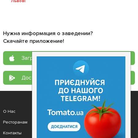
Львові
Нужна информация о заведении?
Скачайте приложение!
Загрузите в
App Store
Доступно в
Google Play
О Нас
Рецепт дня
Ресторанам
Новости
Контакты
Анонсы