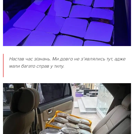
Настав час зізнань. Ми довго не з’являлись тут, адже
мали багато справ у тилу.