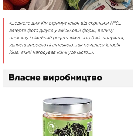
«…одного дня Кім отримує ключ від скриньки №9…
затерте фото дідуся у військовій формі, велику
насінину і сімейний рецепт кімчі…хто б міг подумати,
капуста виросла гігантською…так почалася історія
Кіма, який нагодував кімчі усе місто…».