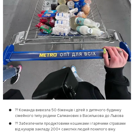
?? Команда вивезла 50 біженців і дітей з дитячого будинку
сімейного типу родини Салманових з Василькова до Львова
?? Забезпечили продуктовими кошиками і гарячими стравами
від кухарів закладу 200+ самотніх людей похилого віку.