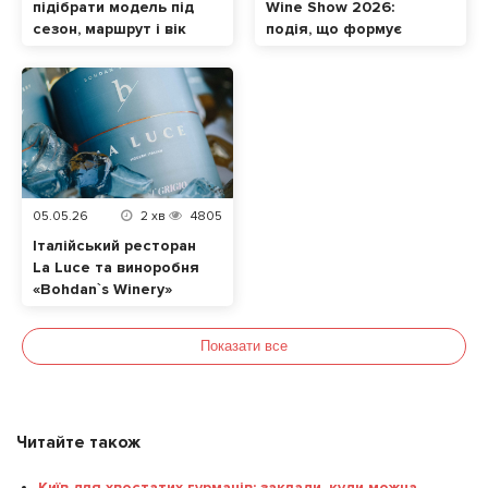
підібрати модель під
Wine Show 2026:
сезон, маршрут і вік
подія, що формує
малюка
сучасну винну
культуру в Україні
05.05.26
2
хв
4805
Італійський ресторан
La Luce та виноробня
«Bohdan`s Winery»
випустили лімітоване
авторське Піно
Показати все
Гріджіо
Читайте також
Київ для хвостатих гурманів: заклади, куди можна