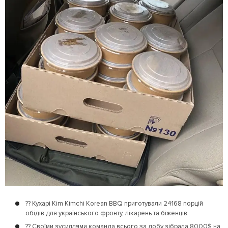
?? Кухарі Kim Kimchi Korean BBQ приготували 24168 порцій
обідів для українського фронту, лікарень та біженців.
?? Своїми зусиллями команда всього за добу зібрала 8000$ на