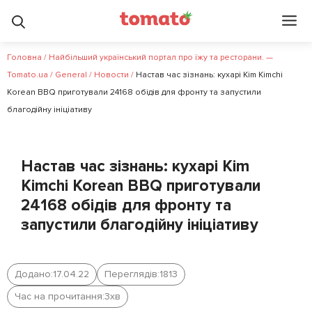
Головна
/
Найбільший український портал про їжу та ресторани. —
Tomato.ua
/
General
/
Новости
/
Настав час зізнань: кухарі Kim Kimchi
Korean BBQ приготували 24168 обідів для фронту та запустили
благодійну ініціативу
Настав час зізнань: кухарі Kim
Kimchi Korean BBQ приготували
24168 обідів для фронту та
запустили благодійну ініціативу
Додано:
17.04.22
Переглядів:
1813
Час на прочитання:
3
хв