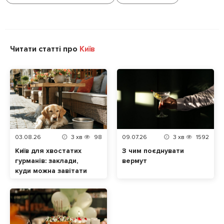
Читати статті про
Київ
03.08.26
3
хв
98
09.07.26
3
хв
1592
Київ для хвостатих
З чим поєднувати
гурманів: заклади,
вермут
куди можна завітати
разом із домашнім
улюбленцем