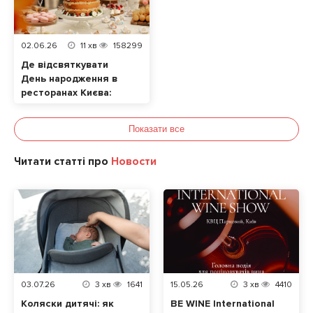
02.06.26
11
хв
158299
Де відсвяткувати
День народження в
ресторанах Києва:
ТОП локацій
Показати все
Читати статті про
Новости
03.07.26
3
хв
1641
15.05.26
3
хв
4410
Коляски дитячі: як
BE WINE International