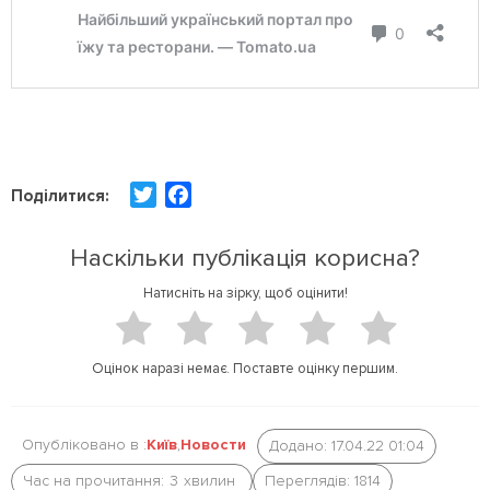
T
F
Поділитися:
w
a
i
c
Наскільки публікація корисна?
t
e
Натисніть на зірку, щоб оцінити!
t
b
e
o
r
o
Оцінок наразі немає. Поставте оцінку першим.
k
Опубліковано в :
Київ
,
Новости
Додано: 17.04.22 01:04
Час на прочитання:
3
хвилин
Переглядів: 1814