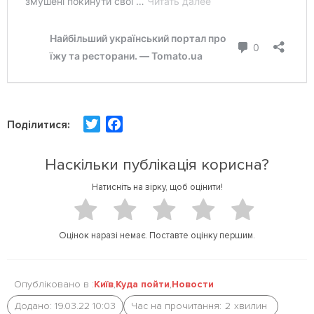
T
F
Поділитися:
w
a
i
c
Наскільки публікація корисна?
t
e
Натисніть на зірку, щоб оцінити!
t
b
e
o
r
o
Оцінок наразі немає. Поставте оцінку першим.
k
Опубліковано в :
Київ
,
Куда пойти
,
Новости
Додано: 19.03.22 10:03
Час на прочитання:
2
хвилин