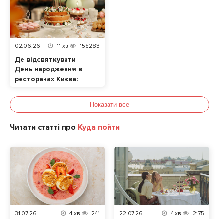
02.06.26
11
хв
158283
Де відсвяткувати
День народження в
ресторанах Києва:
ТОП локацій
Показати все
Читати статті про
Куда пойти
31.07.26
4
хв
241
22.07.26
4
хв
2175