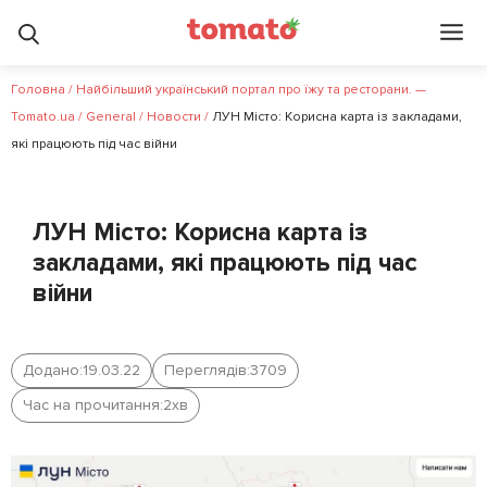
Головна
/
Найбільший український портал про їжу та ресторани. —
Tomato.ua
/
General
/
Новости
/
ЛУН Місто: Корисна карта із закладами,
які працюють під час війни
ЛУН Місто: Корисна карта із
закладами, які працюють під час
війни
Додано:
19.03.22
Переглядів:
3709
Час на прочитання:
2
хв