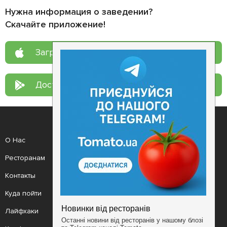
Нужна информация о заведении?
Скачайте приложение!
Загрузите в
App Store
Доступно в
Google Play
О Нас
Рецепт дня
Ресторанам
Новости
Контакты
Анонсы
Куда пойти
Здоровье
Лайфхаки
Мобильное приложение