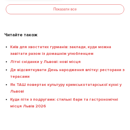
авторське Піно
Показати все
Гріджіо
Читайте також
Київ для хвостатих гурманів: заклади, куди можна
завітати разом із домашнім улюбленцем
Літні сніданки у Львові: нові місця
Де відсвяткувати День народження влітку: ресторани з
терасами
Як ТАШ повертає культуру кримськотатарської кухні у
Львові
Куди піти з подругами: стильні бари та гастрономічні
місця Львів 2026