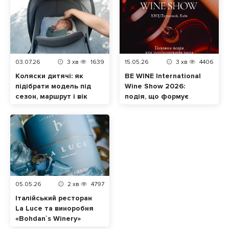
03.07.26
3
хв
1639
15.05.26
3
хв
4406
Коляски дитячі: як
BE WINE International
підібрати модель під
Wine Show 2026:
сезон, маршрут і вік
подія, що формує
малюка
сучасну винну
культуру в Україні
05.05.26
2
хв
4797
Італійський ресторан
La Luce та виноробня
«Bohdan`s Winery»
випустили лімітоване