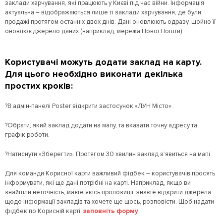
заклади харчування, які працюють у Києві під час війни. Інформація
актуальна – відображаються лише ті заклади харчування, де були
продажі протягом останніх двох днів. Дані оновлюють одразу, щойно її
оновлює джерело даних (наприклад, мережа Нової Пошти).
Користувачі можуть додати заклад на карту.
Для цього необхідно виконати декілька
простих кроків:
?В адмін-панелі Poster відкрити застосунок «ЛУН Місто».
?Обрати, який заклад додати на мапу, та вказати точну адресу та
графік роботи.
?Натиснути «Зберегти». Протягом 30 хвилин заклад з’явиться на мапі.
Для команди Корисної карти важливий фідбек – користувачів просять
інформувати, які ще дані потрібні на карті. Наприклад, якщо ви
знайшли неточність, маєте якісь пропозиції, знаєте відкрити джерела
щодо інформації закладів та хочете ще щось, розповісти. Щоб надати
фідбек по Корисній карті,
заповніть форму
.