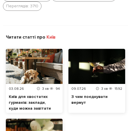
Переглядів: 3710
Читати статті про
Київ
03.08.26
3
хв
94
09.07.26
3
хв
1592
Київ для хвостатих
З чим поєднувати
гурманів: заклади,
вермут
куди можна завітати
разом із домашнім
улюбленцем