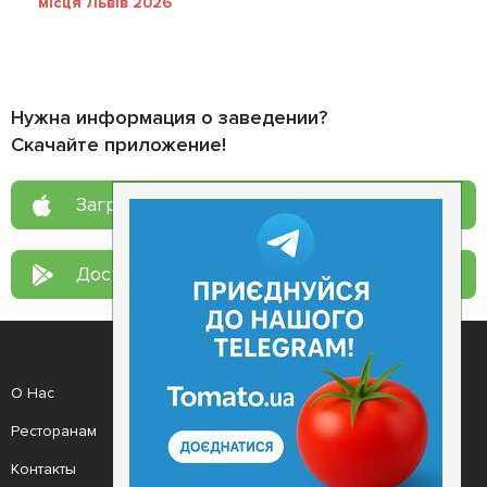
місця Львів 2026
Нужна информация о заведении?
Скачайте приложение!
Загрузите в
App Store
Доступно в
Google Play
О Нас
Рецепт дня
Ресторанам
Новости
Контакты
Анонсы