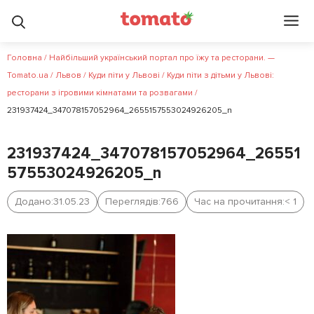
Головна
/
Найбільший український портал про їжу та ресторани. —
Tomato.ua
/
Львов
/
Куди піти у Львові
/
Куди піти з дітьми у Львові:
ресторани з ігровими кімнатами та розвагами
/
231937424_347078157052964_2655157553024926205_n
231937424_347078157052964_26551
57553024926205_n
Додано:
31.05.23
Переглядів:
766
Час на прочитання:
< 1