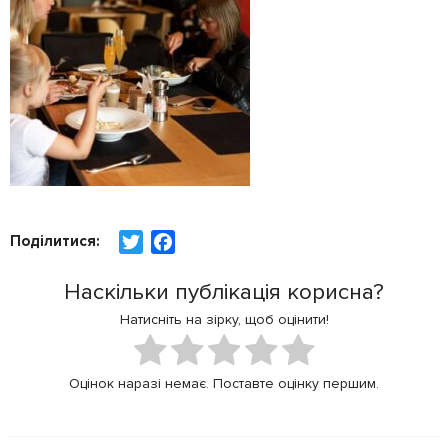
Поділитися:
T
F
w
a
Наскільки публікація корисна?
i
c
t
e
Натисніть на зірку, щоб оцінити!
t
b
e
o
Оцінок наразі немає. Поставте оцінку першим.
r
o
k