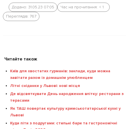
Додано: 31.05.23 07:05
Час на прочитання:
< 1
Переглядів: 767
Читайте також
Київ для хвостатих гурманів: заклади, куди можна
завітати разом із домашнім улюбленцем
Літні сніданки у Львові: нові місця
Де відсвяткувати День народження влітку: ресторани з
терасами
Як ТАШ повертає культуру кримськотатарської кухні у
Львові
Куди піти з подругами: стильні бари та гастрономічні