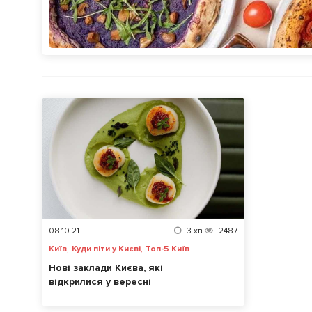
08.10.21
3
хв
2487
,
,
Київ
Куди піти у Києві
Топ-5 Київ
Нові заклади Києва, які
відкрилися у вересні