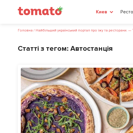
Рест
Киев
Головна
/
Найбільший український портал про їжу та ресторани. —
Статті з тегом:
Автостанція