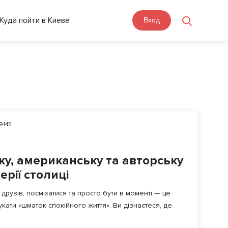
Куда пойти в Киеве
Вход
9145
ку, американську та авторську
церії столиці
рузів, посміхатися та просто бути в моменті — це
укати «шматок спокійного життя». Ви дізнаєтеся, де