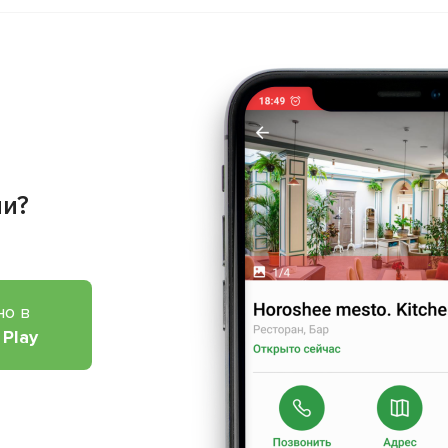
ии?
но в
 Play