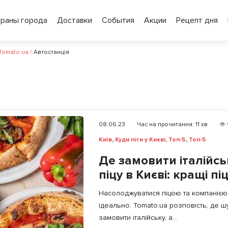
ораны города
Доставки
События
Акции
Рецепт дня
 Tomato.ua
/
Автостанція
08.06.23
Час на прочитання:
11
хв
Київ
,
Куди піти у Києві
,
Топ-5
,
Топ-5
Де замовити італійсь
піцу в Києві: кращі пі
Насолоджуватися піцою та компанією д
ідеально. Tomato.ua розповість, де ш
замовити італійську, а...