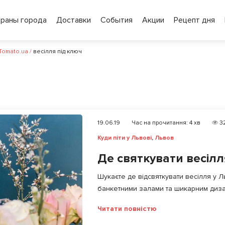
ораны города
Доставки
События
Акции
Рецепт дня
 Tomato.ua
/
весілля під ключ
19.06.19
Час на прочитання:
4
хв
3
Куди піти у Львові
,
Львов
Де святкувати весілл
Шукаєте де відсвяткувати весілля у Л
банкетними залами та шикарним дизай
Читати повністю