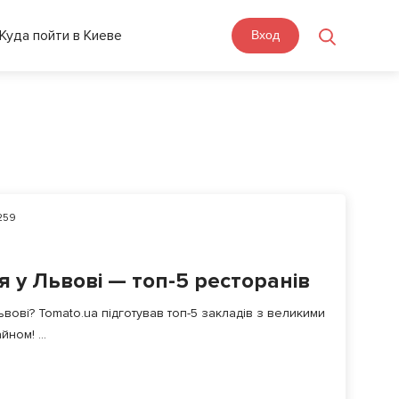
Куда пойти в Киеве
Вход
259
я у Львові — топ-5 ресторанів
ьвові? Tomato.ua підготував топ-5 закладів з великими
ном! ...