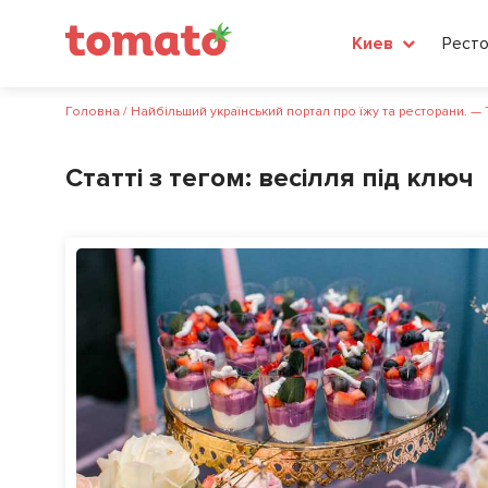
Рест
Киев
Головна
/
Найбільший український портал про їжу та ресторани. —
Статті з тегом:
весілля під ключ