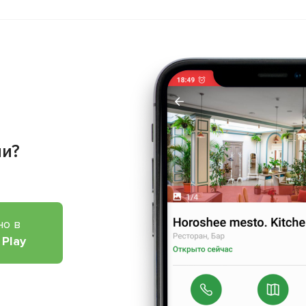
ии?
но в
 Play