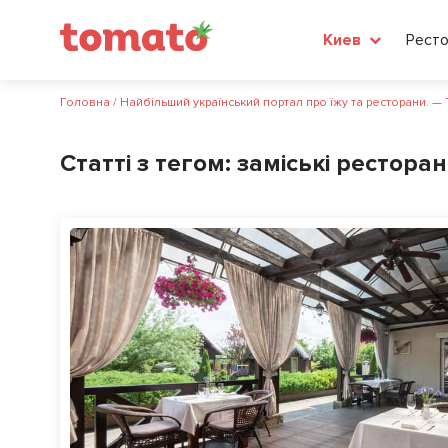
Рест
Киев
Головна
/
Найбільший український портал про їжу та ресторани. —
Статті з тегом:
заміські рестора