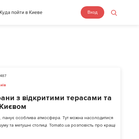
Куда пойти в Киеве
Вход
487
иїв
рани з відкритими терасами та
 Києвом
ом, панує особлива атмосфера. Тут можна насолодитися
уму та метушні столиці. Tomato.ua розповість про кращі