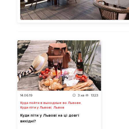
14.06.19
3
хв
1323
,
Куда пойти в выходные во Львове
,
Куди піти у Львові
Львов
Куди піти у Львові на ці довгі
вихідні?