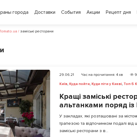
ораны города
Доставки
События
Акции
Рецепт дня
 Tomato.ua
/
заміські ресторани
ни
29.06.21
Час на прочитання:
4
хв
9
Київ
,
Куда пойти
,
Куди піти у Києві
,
Топ-5 К
Кращі заміські ресто
альтанками поряд із
У закладах, які розташовані за міст
трапезою та відпочинком подалі від ш
заміські ресторани з в...