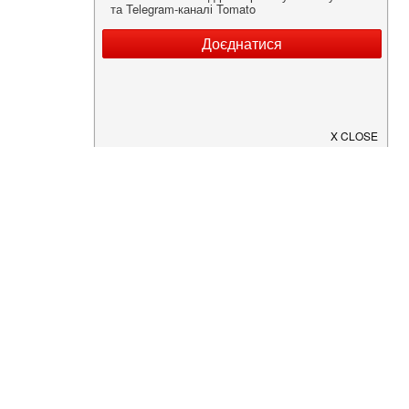
Нужна информация о заведении?
Скачайте приложение!
Загрузите в
App Store
Доступно в
Google Play
О Нас
Рецепт дня