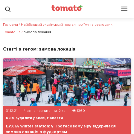
Головна
/
Найбільший український портал про їжу та ресторани. —
Tomato.ua
/
зимова локація
Статті з тегом:
зимова локація
31.12.21
Час на прочитання:
2
хв
1360
Київ
,
Куди піти у Києві
,
Новости
БУХТА winter station: у Протасовому Яру відкрилася
зимова локація з фудкортом