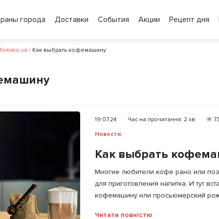
ораны города
Доставки
События
Акции
Рецепт дня
 Tomato.ua
/
Как выбрать кофемашину
фемашину
19.07.24
Час на прочитання:
2
хв
73
Новости
Как выбрать кофем
Многие любители кофе рано или поз
для приготовления напитка. И тут вс
кофемашину или просьюмерский рожо
Читати повністю