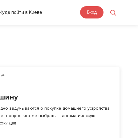
Куда пойти в Киеве
Вход
74
ашину
дно задумываются о покупке домашнего устройства
тает вопрос: что же выбрать — автоматическую
к? Дав...