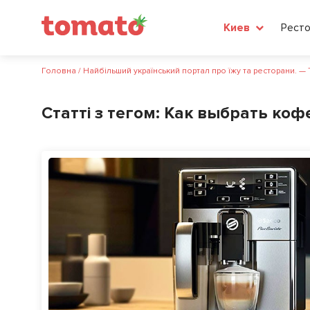
Рест
Киев
Головна
/
Найбільший український портал про їжу та ресторани. —
Статті з тегом:
Как выбрать ко