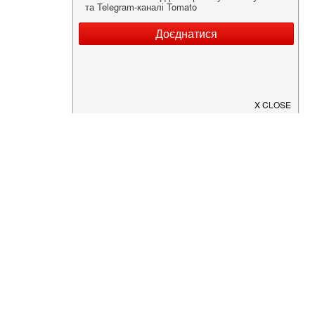
Нужна информация о заведении?
Скачайте приложение!
Загрузите в
App Store
Доступно в
Google Play
О Нас
Рецепт дня