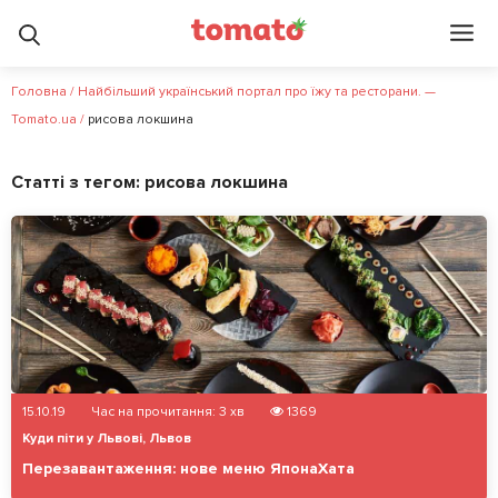
Головна
/
Найбільший український портал про їжу та ресторани. —
Tomato.ua
/
рисова локшина
Статті з тегом:
рисова локшина
15.10.19
Час на прочитання:
3
хв
1369
Куди піти у Львові
,
Львов
Перезавантаження: нове меню ЯпонаХата