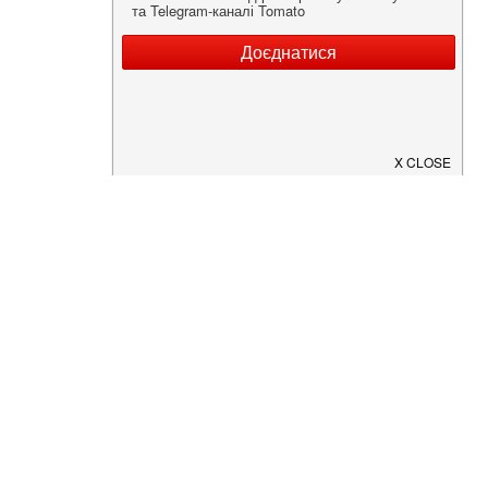
Нужна информация о заведении?
Скачайте приложение!
Загрузите в
App Store
Доступно в
Google Play
О Нас
Рецепт дня