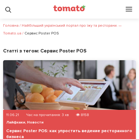
Головна
/
Найбільший український портал про їжу та ресторани. —
Tomato.ua
/
Сервис Poster POS
Статті з тегом:
Сервис Poster POS
11.06.21
Час на прочитання:
3
хв
8158
Лайфхаки
,
Новости
Сервис Poster POS: как упростить ведение ресторанного
бизнеса