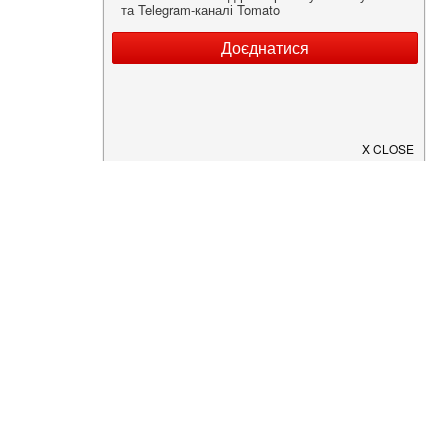
Нужна информация о заведении?
Скачайте приложение!
Загрузите в
App Store
Доступно в
Google Play
О Нас
Рецепт дня