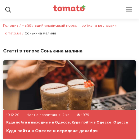
Головна
/
Найбільший український портал про їжу та ресторани. —
Tomato.ua
/
Сонькина малина
Статті з тегом:
Сонькина малина
10.12.20
Час на прочитання:
2
хв
1979
Куда пойти в выходные в Одессе
,
Куда пойти в Одессе
,
Одесса
Куда пойти в Одессе в середине декабря