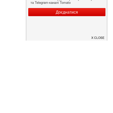
Нужна информация о заведении?
Скачайте приложение!
Загрузите в
App Store
Доступно в
Google Play
О Нас
Рецепт дня