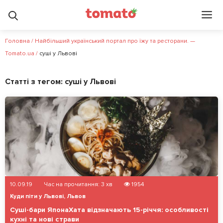
Головна
/
Найбільший український портал про їжу та ресторани. —
Tomato.ua
/
суші у Львові
Статті з тегом:
суші у Львові
10.09.19
Час на прочитання:
3
хв
1954
Куди піти у Львові
,
Львов
Суші-бари ЯпонаХата відзначають 15-річчя: особливості
кухні та нові страви