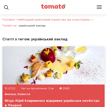
Головна
/
Найбільший український портал про їжу та ресторани. —
Tomato.ua
/
український заклад
Статті з тегом:
український заклад
15.07.22
Час на прочитання:
3
хв
3585
Анонсы
,
Новости
Mriya: Юрій Ковриженко відкриває українське необістро
в Лондоні