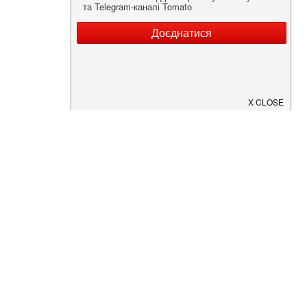
Нужна информация о заведении?
Скачайте приложение!
Загрузите в
App Store
Доступно в
Google Play
О Нас
Рецепт дня