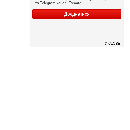
Нужна информация о заведении?
Скачайте приложение!
Загрузите в
App Store
Доступно в
Google Play
О Нас
Рецепт дня