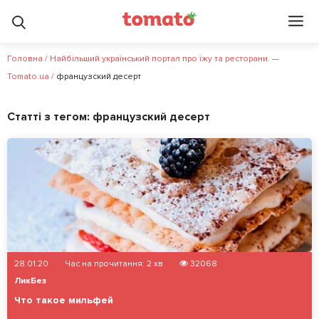
Головна
/
Найбільший український портал про їжу та ресторани. —
Tomato.ua
/
французский десерт
Статті з тегом:
французский десерт
28.01.20
Час на прочитання:
2
хв
32068
ЛикБез
Что такое мильфей