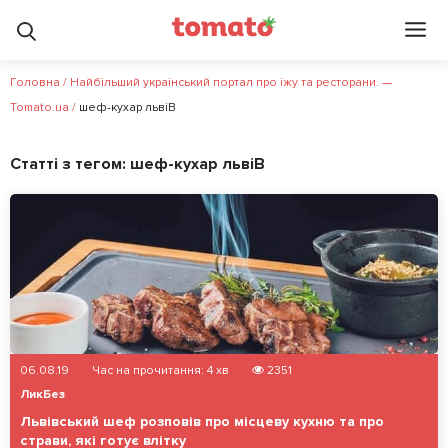
Головна
/
Найбільший український портал про їжу та ресторани. —
Tomato.ua
/
шеф-кухар львіВ
Статті з тегом:
шеф-кухар львіВ
06.08.19
Час на прочитання:
4
хв
2351
ЛикБез
Львівський шеф розповів про місцеву кухню та про
страви, які готує влітку