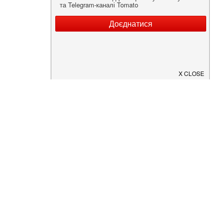
Нужна информация о заведении?
Скачайте приложение!
Загрузите в
App Store
Доступно в
Google Play
О Нас
Рецепт дня