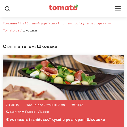
Головна
/
Найбільший український портал про їжу та ресторани. —
Tomato.ua
/
Шкоцька
Статті з тегом:
Шкоцька
28.08.19
Час на прочитання:
3
хв
3192
Куди піти у Львові
,
Львов
Фестиваль італійської кухні в ресторані Шкоцька