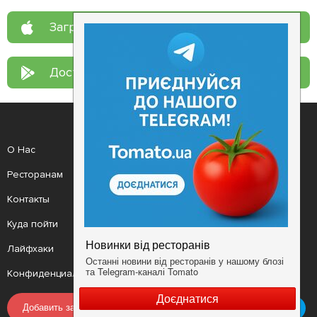
Загрузите в
App Store
Доступно в
Google Play
О Нас
Рецепт дня
Ресторанам
Новости
Контакты
Анонсы
Куда пойти
Здоровье
Лайфхаки
Мобильное приложение
Конфиденциальность
Условия
Добавить заведение