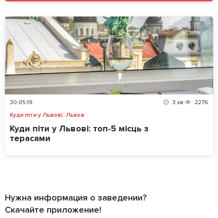
30.05.19
3
хв
2276
,
Куди піти у Львові
Львов
Куди піти у Львові: топ-5 місць з
терасами
Нужна информация о заведении?
Скачайте приложение!