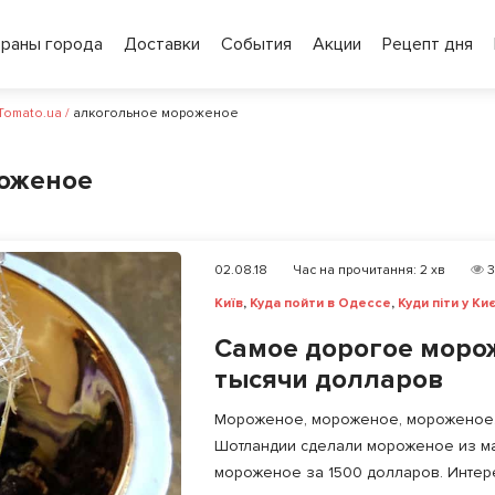
ораны города
Доставки
События
Акции
Рецепт дня
 Tomato.ua
/
алкогольное мороженое
оженое
02.08.18
Час на прочитання:
2
хв
3
Київ
,
Куда пойти в Одессе
,
Куди піти у Киє
Самое дорогое моро
тысячи долларов
Мороженое, мороженое, мороженое… Л
Шотландии сделали мороженое из м
мороженое за 1500 долларов. Интерес