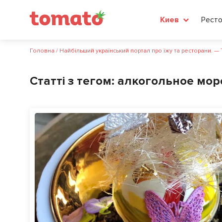
Рест
Киев
Головна
/
Найбільший український портал про їжу та ресторани. —
Статті з тегом:
алкогольное мор