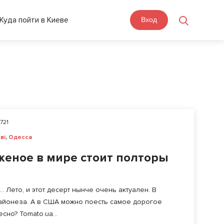
Куда пойти в Киеве
Вход
721
ві
,
Одесса
женое в мире стоит полторы
ето, и этот десерт нынче очень актуален. В
айонеза. А в США можно поесть самое дорогое
но? Tomato.ua...