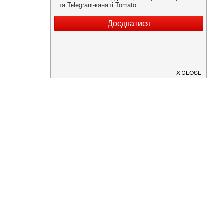
Нужна информация о заведении?
Скачайте приложение!
Загрузите в
App Store
Доступно в
Google Play
О Нас
Рецепт дня