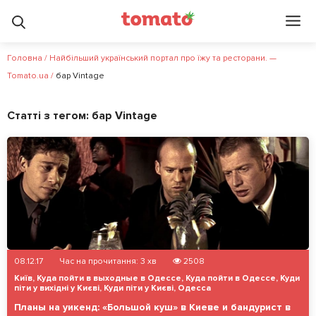
Головна
/
Найбільший український портал про їжу та ресторани. —
Tomato.ua
/
бар Vintage
Статті з тегом:
бар Vintage
08.12.17
Час на прочитання:
3
хв
2508
Київ
,
Куда пойти в выходные в Одессе
,
Куда пойти в Одессе
,
Куди
піти у вихідні у Києві
,
Куди піти у Києві
,
Одесса
Планы на уикенд: «Большой куш» в Киеве и бандурист в