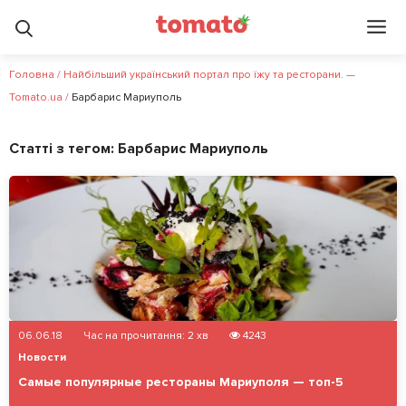
Головна
/
Найбільший український портал про їжу та ресторани. —
Tomato.ua
/
Барбарис Мариуполь
Статті з тегом:
Барбарис Мариуполь
06.06.18
Час на прочитання:
2
хв
4243
Новости
Самые популярные рестораны Мариуполя — топ-5