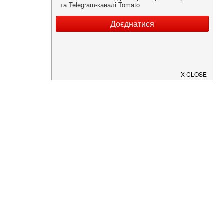
Нужна информация о заведении?
Скачайте приложение!
Загрузите в
App Store
Доступно в
Google Play
О Нас
Рецепт дня