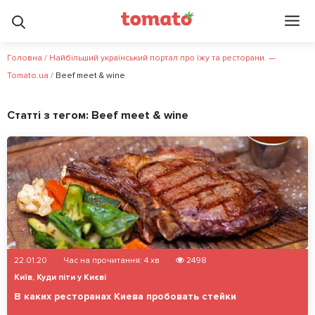
Головна
/
Найбільший український портал про їжу та ресторани. —
Tomato.ua
/
Beef meet & wine
Статті з тегом:
Beef meet & wine
22.01.20
Час на прочитання:
4
хв
2498
Київ
,
Куди піти у Києві
В каких ресторанах Киева пробовать стейки