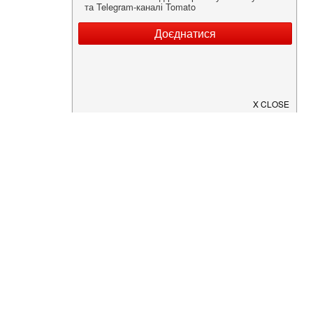
Нужна информация о заведении?
Скачайте приложение!
Загрузите в
App Store
Доступно в
Google Play
О Нас
Рецепт дня