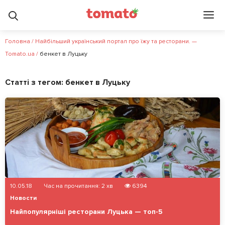
Головна
/
Найбільший український портал про їжу та ресторани. —
Tomato.ua
/
бенкет в Луцьку
Статті з тегом:
бенкет в Луцьку
10.05.18
Час на прочитання:
2
хв
6394
Новости
Найпопулярніші ресторани Луцька — топ-5