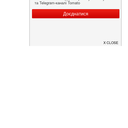
Нужна информация о заведении?
Скачайте приложение!
Загрузите в
App Store
Доступно в
Google Play
О Нас
Рецепт дня