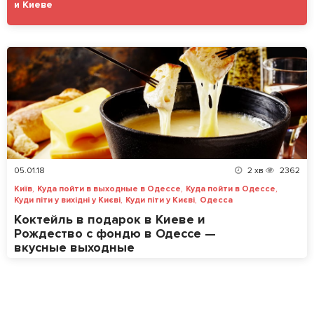
и Киеве
05.01.18
2
хв
2362
,
,
,
Київ
Куда пойти в выходные в Одессе
Куда пойти в Одессе
,
,
Куди піти у вихідні у Києві
Куди піти у Києві
Одесса
Коктейль в подарок в Киеве и
Рождество с фондю в Одессе —
вкусные выходные