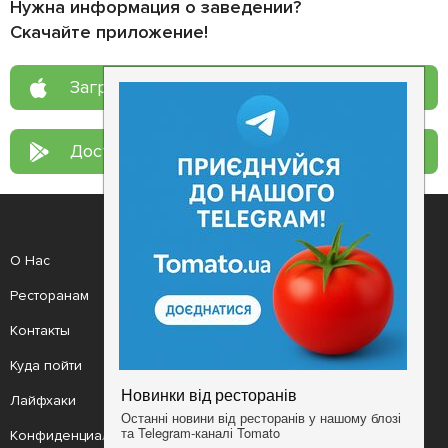
Нужна информация о заведении?
Скачайте приложение!
Загрузите в
App Store
Доступно в
Google Play
О Нас
Рецепт дня
Ресторанам
Новости
Контакты
Анонсы
Куда пойти
Здоровье
Лайфхаки
Мобильное приложение
Конфиденциальность
Условия