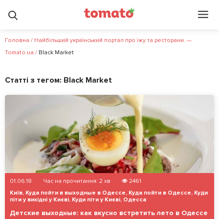
Головна
/
Найбільший український портал про їжу та ресторани. —
Tomato.ua
/
Black Market
Статті з тегом:
Black Market
01.06.18
Час на прочитання:
2
хв
2461
Київ
,
Куда пойти в выходные в Одессе
,
Куда пойти в Одессе
,
Куди
піти у вихідні у Києві
,
Куди піти у Києві
,
Одесса
Детские выходные: как вкусно встретить лето в Одессе