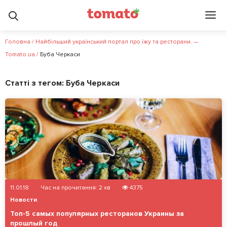
Головна
/
Найбільший український портал про їжу та ресторани. —
Tomato.ua
/
Буба Черкаси
Статті з тегом:
Буба Черкаси
11.01.18
Час на прочитання:
2
хв
4375
Новости
Топ-5 самых популярных ресторанов Украины за
прошлый год