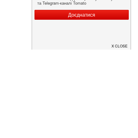
Нужна информация о заведении?
Скачайте приложение!
Загрузите в
App Store
Доступно в
Google Play
О Нас
Рецепт дня