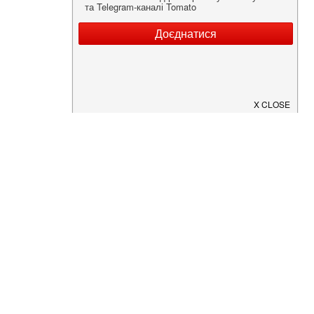
Нужна информация о заведении?
Скачайте приложение!
Загрузите в
App Store
Доступно в
Google Play
О Нас
Рецепт дня