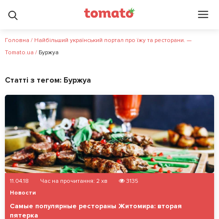
Головна
/
Найбільший український портал про їжу та ресторани. —
Tomato.ua
/
Буржуа
Статті з тегом:
Буржуа
11.04.18
Час на прочитання:
2
хв
3135
Новости
Самые популярные рестораны Житомира: вторая
пятерка