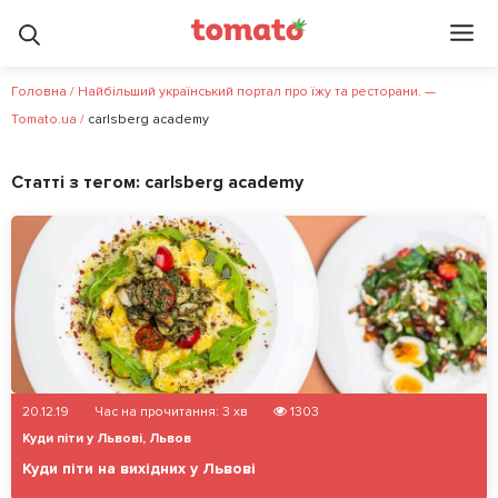
Головна
/
Найбільший український портал про їжу та ресторани. —
Tomato.ua
/
carlsberg academy
Статті з тегом:
carlsberg academy
20.12.19
Час на прочитання:
3
хв
1303
Куди піти у Львові
,
Львов
Куди піти на вихідних у Львові