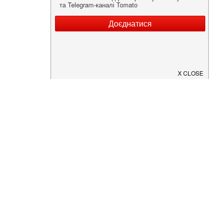
Нужна информация о заведении?
Скачайте приложение!
Загрузите в
App Store
Доступно в
Google Play
О Нас
Рецепт дня