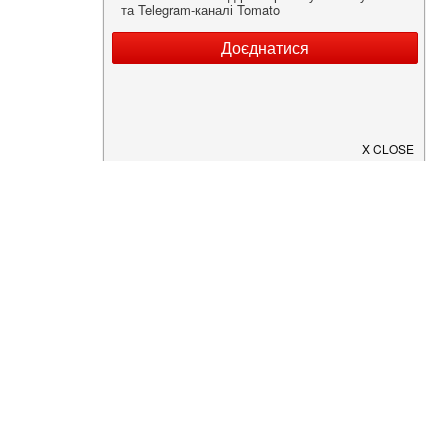
Нужна информация о заведении?
Скачайте приложение!
Загрузите в
App Store
Доступно в
Google Play
О Нас
Рецепт дня