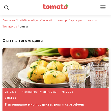
Головна
/
Найбільший український портал про їжу та ресторани. —
Tomato.ua
/
цинга
Статті з тегом:
цинга
26.03.18
Час на прочитання:
2
хв
2908
ЛикБез
Изменившие мир продукты: ром и картофель