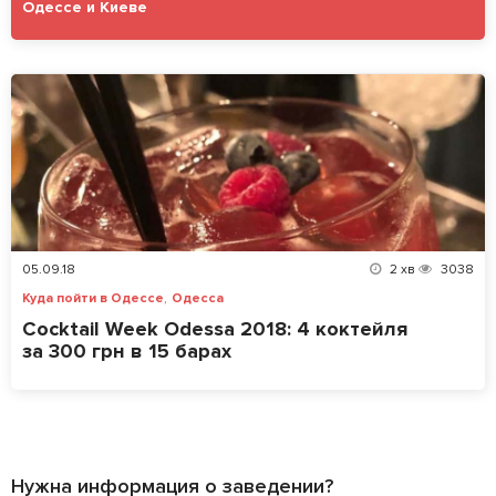
Одессе и Киеве
05.09.18
2
хв
3038
,
Куда пойти в Одессе
Одесса
Cocktail Week Odessa 2018: 4 коктейля
за 300 грн в 15 барах
Нужна информация о заведении?