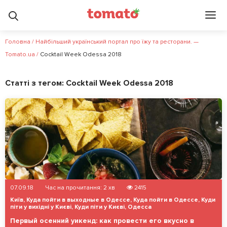
Головна
/
Найбільший український портал про їжу та ресторани. —
Tomato.ua
/
Cocktail Week Odessa 2018
Статті з тегом:
Cocktail Week Odessa 2018
07.09.18
Час на прочитання:
2
хв
2415
Київ
,
Куда пойти в выходные в Одессе
,
Куда пойти в Одессе
,
Куди
піти у вихідні у Києві
,
Куди піти у Києві
,
Одесса
Первый осенний уикенд: как провести его вкусно в