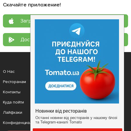
Скачайте приложение!
Загрузите в
App Store
Доступно в
Google Play
О Нас
Рецепт дня
Ресторанам
Новости
Контакты
Анонсы
Куда пойти
Здоровье
Лайфхаки
Мобильное приложение
Конфиденциальность
Условия